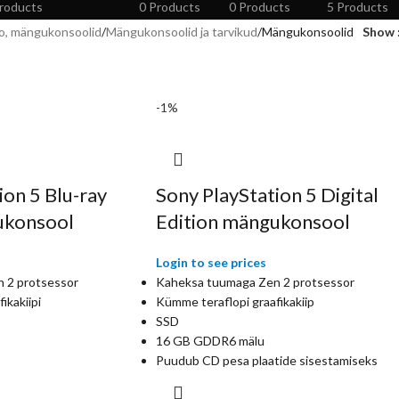
roducts
0 Products
0 Products
5 Products
eo, mängukonsoolid
Mängukonsoolid ja tarvikud
Mängukonsoolid
Show
-1%
ion 5 Blu-ray
Sony PlayStation 5 Digital
ukonsool
Edition mängukonsool
Login to see prices
 2 protsessor
Kaheksa tuumaga Zen 2 protsessor
ikakiipi
Kümme teraflopi graafikakiip
SSD
16 GB GDDR6 mälu
Puudub CD pesa plaatide sisestamiseks