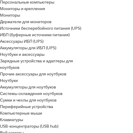
Персональные компьютеры
Мониторы и крепления
Мониторы
Держатели для мониторов
Источники бесперебойного питания (UPS)
ИБП (буферные источники питания)
Аксессуары ИБП (UPS)
Аккумуляторы для ИБП (UPS)
Ноутбуки и аксессуары
Зарядные устройства и адаптеры для
ноутбуков
Прочие аксессуары для ноутбуков
Ноутбуки
Аккумуляторы для ноутбуков
Системы охлаждения ноутбуков
Сумки и чехлы для ноутбуков
Периферийные устройства
Компьютерные мыши
Клавиатуры
USB-концентраторы (USB hub)
Веб-камеры