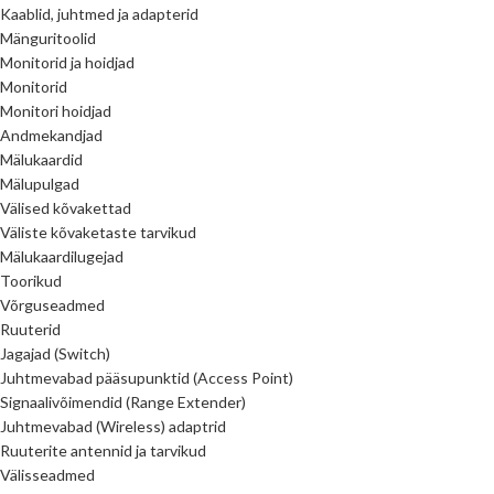
Kaablid, juhtmed ja adapterid
Mänguritoolid
Monitorid ja hoidjad
Monitorid
Monitori hoidjad
Andmekandjad
Mälukaardid
Mälupulgad
Välised kõvakettad
Väliste kõvaketaste tarvikud
Mälukaardilugejad
Toorikud
Võrguseadmed
Ruuterid
Jagajad (Switch)
Juhtmevabad pääsupunktid (Access Point)
Signaalivõimendid (Range Extender)
Juhtmevabad (Wireless) adaptrid
Ruuterite antennid ja tarvikud
Välisseadmed