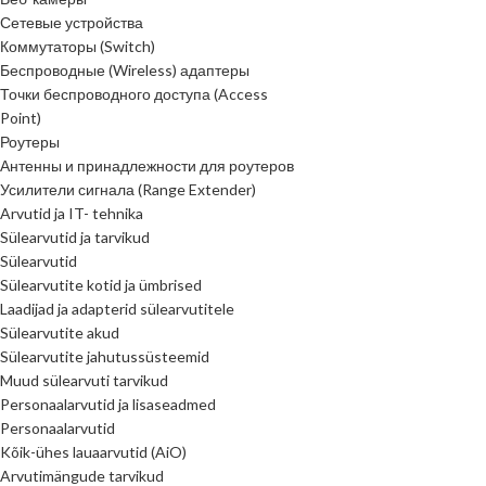
Сетевые устройства
Коммутаторы (Switch)
Беспроводные (Wireless) адаптеры
Точки беспроводного доступа (Access
Point)
Роутеры
Антенны и принадлежности для роутеров
Усилители сигнала (Range Extender)
Arvutid ja IT- tehnika
Sülearvutid ja tarvikud
Sülearvutid
Sülearvutite kotid ja ümbrised
Laadijad ja adapterid sülearvutitele
Sülearvutite akud
Sülearvutite jahutussüsteemid
Muud sülearvuti tarvikud
Personaalarvutid ja lisaseadmed
Personaalarvutid
Kõik-ühes lauaarvutid (AiO)
Arvutimängude tarvikud