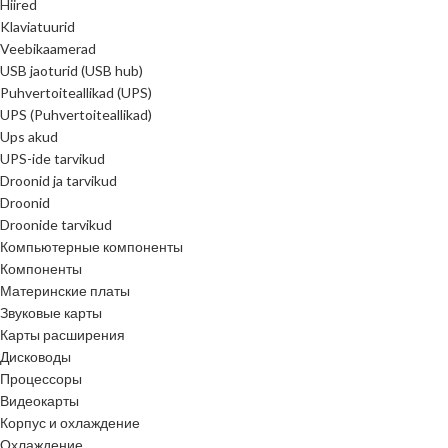
Hiired
Klaviatuurid
Veebikaamerad
USB jaoturid (USB hub)
Puhvertoiteallikad (UPS)
UPS (Puhvertoiteallikad)
Ups akud
UPS-ide tarvikud
Droonid ja tarvikud
Droonid
Droonide tarvikud
Компьютерные компоненты
Компоненты
Материнские платы
Звуковые карты
Карты расширения
Дисководы
Процессоры
Видеокарты
Корпус и охлаждение
Охлаждение