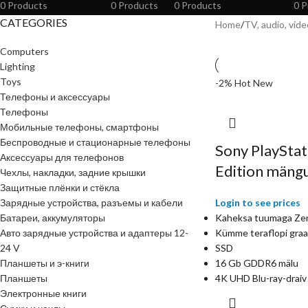
0 Products
0 Products
0 Products
0 P
CATEGORIES
Home
TV, audio, vid
Computers
Lighting
Toys
-2%
Hot
New
Телефоны и аксессуары
Телефоны
Мобильные телефоны, смартфоны
Беспроводные и стационарные телефоны
Sony PlayStat
Аксессуары для телефонов
Edition mäng
Чехлы, накладки, задние крышки
Защитные плёнки и стёкла
Зарядные устройства, разъемы и кабели
Login to see prices
Батареи, аккумуляторы
Kaheksa tuumaga Zen
Авто зарядные устройства и адаптеры 12-
Kümme teraflopi graaf
24 V
SSD
Планшеты и э-книги
16 Gb GDDR6 mälu
Планшеты
4K UHD Blu-ray-draiv
Электронные книги