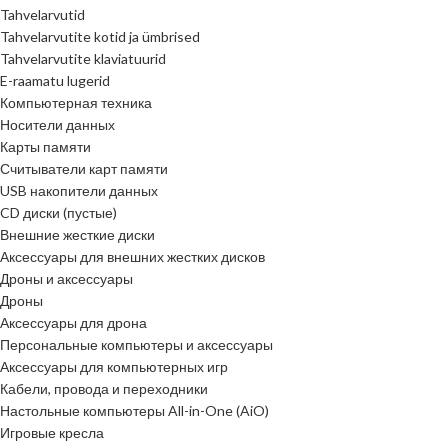
Tahvelarvutid
Tahvelarvutite kotid ja ümbrised
Tahvelarvutite klaviatuurid
E-raamatu lugerid
Компьютерная техника
Носители данных
Карты памяти
Считыватели карт памяти
USB накопители данных
CD диски (пустые)
Внешние жесткие диски
Аксессуары для внешних жестких дисков
Дроны и аксессуары
Дроны
Аксессуары для дрона
Персональные компьютеры и аксессуары
Аксессуары для компьютерных игр
Кабели, провода и переходники
Настольные компьютеры All-in-One (AiO)
Игровые кресла