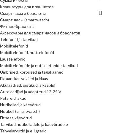
Сумки и чехлы
Клавиатуры для планшетов
Смарт часы и браслеты
Смарт-часы (smartwatch)
Фитнес-браслеты
Аксессуары для смарт-часов и браслетов
Telefonid ja tarvikud
Mobiiltelefonid
Mobiiltelefonid, nutitelefonid
Lauatelefonid
Mobiiltelefonide ja nutitelefonide tarvikud
Ümbrised, korpused ja tagakaaned
Ekraani kaitsekiled ja klaas
Akulaadijad, pistikud ja kaablid
Autolaadijad ja adapterid 12-24 V
Patareid, akud
Nutikellad ja käevõrud
Nutikell (smartwatch)
Fitness käevõrud
Tarvikud nutikelladele ja käevõrudele
Tahvelarvutid ja e-lugerid