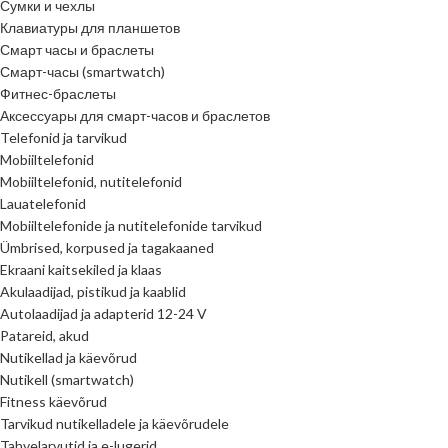
Сумки и чехлы
Клавиатуры для планшетов
Смарт часы и браслеты
Смарт-часы (smartwatch)
Фитнес-браслеты
Аксессуары для смарт-часов и браслетов
Telefonid ja tarvikud
Mobiiltelefonid
Mobiiltelefonid, nutitelefonid
Lauatelefonid
Mobiiltelefonide ja nutitelefonide tarvikud
Ümbrised, korpused ja tagakaaned
Ekraani kaitsekiled ja klaas
Akulaadijad, pistikud ja kaablid
Autolaadijad ja adapterid 12-24 V
Patareid, akud
Nutikellad ja käevõrud
Nutikell (smartwatch)
Fitness käevõrud
Tarvikud nutikelladele ja käevõrudele
Tahvelarvutid ja e-lugerid