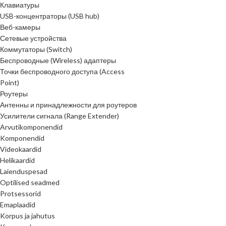
Клавиатуры
USB-концентраторы (USB hub)
Веб-камеры
Сетевые устройства
Коммутаторы (Switch)
Беспроводные (Wireless) адаптеры
Точки беспроводного доступа (Access
Point)
Роутеры
Антенны и принадлежности для роутеров
Усилители сигнала (Range Extender)
Arvutikomponendid
Komponendid
Videokaardid
Helikaardid
Laienduspesad
Optilised seadmed
Protsessorid
Emaplaadid
Korpus ja jahutus