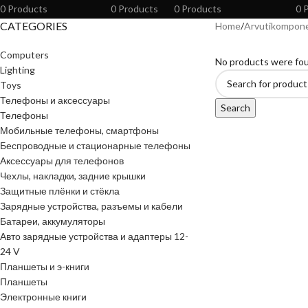
0 Products
0 Products
0 Products
0 
CATEGORIES
Home
Arvutikompon
Computers
No products were fou
Lighting
Toys
Телефоны и аксессуары
Search
Телефоны
Мобильные телефоны, смартфоны
Беспроводные и стационарные телефоны
Аксессуары для телефонов
Чехлы, накладки, задние крышки
Защитные плёнки и стёкла
Зарядные устройства, разъемы и кабели
Батареи, аккумуляторы
Авто зарядные устройства и адаптеры 12-
24 V
Планшеты и э-книги
Планшеты
Электронные книги