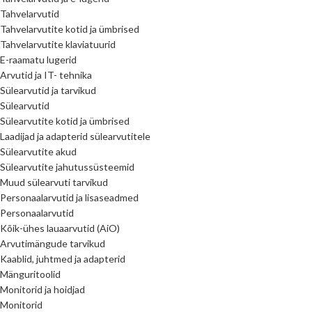
Tahvelarvutid
Tahvelarvutite kotid ja ümbrised
Tahvelarvutite klaviatuurid
E-raamatu lugerid
Arvutid ja IT- tehnika
Sülearvutid ja tarvikud
Sülearvutid
Sülearvutite kotid ja ümbrised
Laadijad ja adapterid sülearvutitele
Sülearvutite akud
Sülearvutite jahutussüsteemid
Muud sülearvuti tarvikud
Personaalarvutid ja lisaseadmed
Personaalarvutid
Kõik-ühes lauaarvutid (AiO)
Arvutimängude tarvikud
Kaablid, juhtmed ja adapterid
Mänguritoolid
Monitorid ja hoidjad
Monitorid