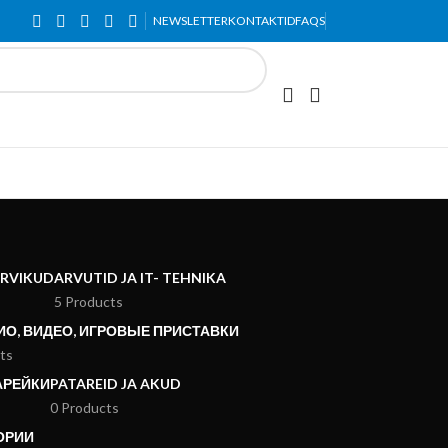
indadega.
NEWSLETTER
KONTAKTID
FAQS
ARVIKUD
ARVUTID JA IT- TEHNIKA
5 Products
ДИО, ВИДЕО, ИГРОВЫЕ ПРИСТАВКИ
ts
АРЕЙКИ
PATAREID JA AKUD
0 Products
ОРИИ