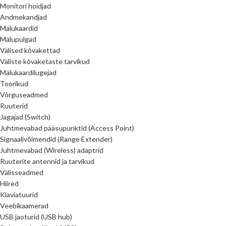
Monitori hoidjad
Andmekandjad
Mälukaardid
Mälupulgad
Välised kõvakettad
Väliste kõvaketaste tarvikud
Mälukaardilugejad
Toorikud
Võrguseadmed
Ruuterid
Jagajad (Switch)
Juhtmevabad pääsupunktid (Access Point)
Signaalivõimendid (Range Extender)
Juhtmevabad (Wireless) adaptrid
Ruuterite antennid ja tarvikud
Välisseadmed
Hiired
Klaviatuurid
Veebikaamerad
USB jaoturid (USB hub)