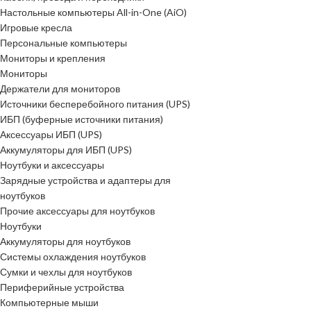
Настольные компьютеры All-in-One (AiO)
Игровые кресла
Персональные компьютеры
Мониторы и крепления
Мониторы
Держатели для мониторов
Источники бесперебойного питания (UPS)
ИБП (буферные источники питания)
Аксессуары ИБП (UPS)
Аккумуляторы для ИБП (UPS)
Ноутбуки и аксессуары
Зарядные устройства и адаптеры для
ноутбуков
Прочие аксессуары для ноутбуков
Ноутбуки
Аккумуляторы для ноутбуков
Системы охлаждения ноутбуков
Сумки и чехлы для ноутбуков
Периферийные устройства
Компьютерные мыши