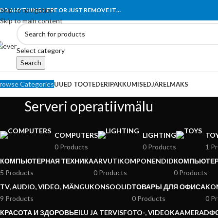
Tähelepanu! Veebisait on väljatöötamisel ning töötab ajutiselt kataloogir
Skip to navigation
DD ANYTHING HERE OR JUST REMOVE IT…
Skip to main content
Select category
Search
rowse Categories
UUED TOOTED
ERIPAKKUMISED
JÄRELMAKS
Serveri operatiivmälu
COMPUTERS
LIGHTING
TO
0 Products
0 Products
1 P
КОМПЬЮТЕРНАЯ ТЕХНИКА
ARVUTIKOMPONENDID
КОМПЬЮТЕ
5 Products
0 Products
0 Products
TV, AUDIO, VIDEO, MÄNGUKONSOOLID
ТОВАРЫ ДЛЯ ОФИСА
KO
9 Products
0 Products
0 P
КРАСОТА И ЗДОРОВЬЕ
ILU JA TERVIS
FOTO-, VIDEOKAAMERAD
Ф