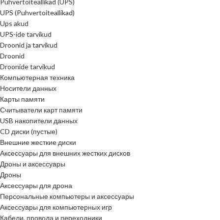
Puhvertoiteallikad (UPS)
UPS (Puhvertoiteallikad)
Ups akud
UPS-ide tarvikud
Droonid ja tarvikud
Droonid
Droonide tarvikud
Компьютерная техника
Носители данных
Карты памяти
Считыватели карт памяти
USB накопители данных
CD диски (пустые)
Внешние жесткие диски
Аксессуары для внешних жестких дисков
Дроны и аксессуары
Дроны
Аксессуары для дрона
Персональные компьютеры и аксессуары
Аксессуары для компьютерных игр
Кабели, провода и переходники