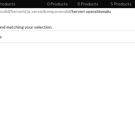
Products
0 Products
0 Products
5 Products
endid
Serverid ja serverikomponendid
Serveri operatiivmälu
nd matching your selection.