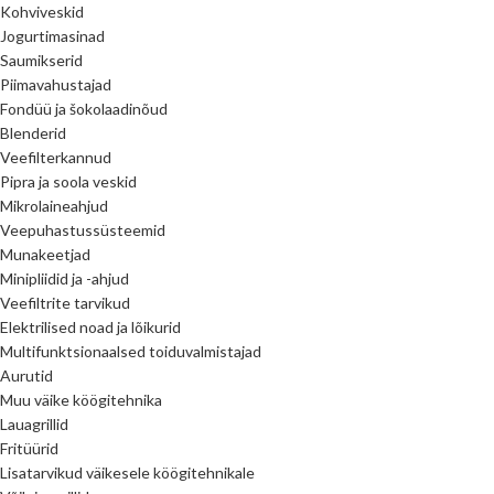
Kohviveskid
Jogurtimasinad
Saumikserid
Piimavahustajad
Fondüü ja šokolaadinõud
Blenderid
Veefilterkannud
Pipra ja soola veskid
Mikrolaineahjud
Veepuhastussüsteemid
Munakeetjad
Minipliidid ja -ahjud
Veefiltrite tarvikud
Elektrilised noad ja lõikurid
Multifunktsionaalsed toiduvalmistajad
Aurutid
Muu väike köögitehnika
Lauagrillid
Fritüürid
Lisatarvikud väikesele köögitehnikale