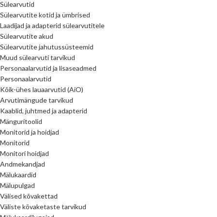
Sülearvutid
Sülearvutite kotid ja ümbrised
Laadijad ja adapterid sülearvutitele
Sülearvutite akud
Sülearvutite jahutussüsteemid
Muud sülearvuti tarvikud
Personaalarvutid ja lisaseadmed
Personaalarvutid
Kõik-ühes lauaarvutid (AiO)
Arvutimängude tarvikud
Kaablid, juhtmed ja adapterid
Mänguritoolid
Monitorid ja hoidjad
Monitorid
Monitori hoidjad
Andmekandjad
Mälukaardid
Mälupulgad
Välised kõvakettad
Väliste kõvaketaste tarvikud