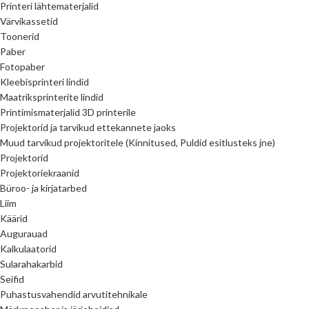
Printeri lähtematerjalid
Värvikassetid
Toonerid
Paber
Fotopaber
Kleebisprinteri lindid
Maatriksprinterite lindid
Printimismaterjalid 3D printerile
Projektorid ja tarvikud ettekannete jaoks
Muud tarvikud projektoritele (Kinnitused, Puldid esitlusteks jne)
Projektorid
Projektoriekraanid
Büroo- ja kirjatarbed
Liim
Käärid
Augurauad
Kalkulaatorid
Sularahakarbid
Seifid
Puhastusvahendid arvutitehnikale