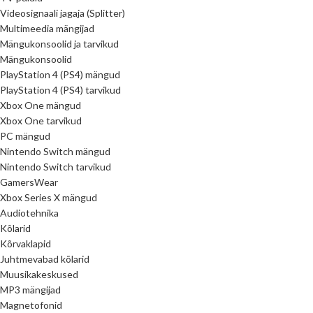
Videosignaali jagaja (Splitter)
Multimeedia mängijad
Mängukonsoolid ja tarvikud
Mängukonsoolid
PlayStation 4 (PS4) mängud
PlayStation 4 (PS4) tarvikud
Xbox One mängud
Xbox One tarvikud
PC mängud
Nintendo Switch mängud
Nintendo Switch tarvikud
GamersWear
Xbox Series X mängud
Audiotehnika
Kõlarid
Kõrvaklapid
Juhtmevabad kõlarid
Muusikakeskused
MP3 mängijad
Magnetofonid