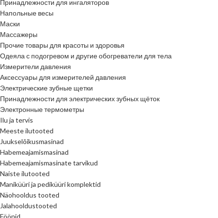
Принадлежности для ингаляторов
Напольные весы
Маски
Массажеры
Прочие товары для красоты и здоровья
Одеяла с подогревом и другие обогреватели для тела
Измерители давления
Аксессуары для измерителей давления
Электрические зубные щетки
Принадлежности для электрических зубных щёток
Электронные термометры
Ilu ja tervis
Meeste ilutooted
Juukselõikusmasinad
Habemeajamismasinad
Habemeajamismasinate tarvikud
Naiste ilutooted
Maniküüri ja pediküüri komplektid
Näohooldus tooted
Jalahooldustooted
Föönid