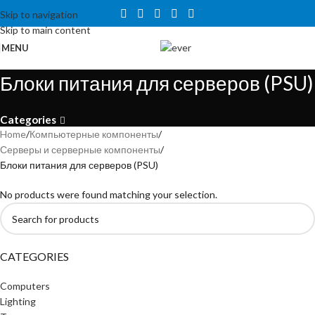
Tähelepanu! Veebisait on väljatöötamisel ning töötab ajutiselt
Skip to navigation
kataloogirežiimis. Hetkel veel tellida ei saa, kuid on võimalus tutvuda
Skip to main content
toodete ja hindadega.
MENU
Блоки питания для серверов (PSU)
Categories
Home
Компьютерные компоненты
Серверы и серверные компоненты
Блоки питания для серверов (PSU)
No products were found matching your selection.
CATEGORIES
Computers
Lighting