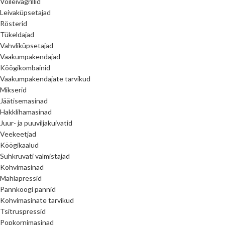
Võileivagrillid
Leivaküpsetajad
Rösterid
Tükeldajad
Vahvliküpsetajad
Vaakumpakendajad
Köögikombainid
Vaakumpakendajate tarvikud
Mikserid
Jäätisemasinad
Hakklihamasinad
Juur- ja puuviljakuivatid
Veekeetjad
Köögikaalud
Suhkruvati valmistajad
Kohvimasinad
Mahlapressid
Pannkoogi pannid
Kohvimasinate tarvikud
Tsitruspressid
Popkornimasinad