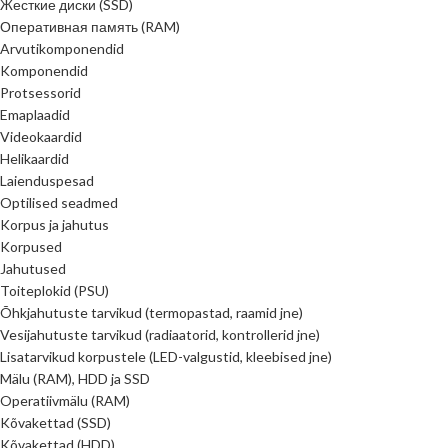
Жесткие диски (SSD)
Оперативная память (RAM)
Arvutikomponendid
Komponendid
Protsessorid
Emaplaadid
Videokaardid
Helikaardid
Laienduspesad
Optilised seadmed
Korpus ja jahutus
Korpused
Jahutused
Toiteplokid (PSU)
Õhkjahutuste tarvikud (termopastad, raamid jne)
Vesijahutuste tarvikud (radiaatorid, kontrollerid jne)
Lisatarvikud korpustele (LED-valgustid, kleebised jne)
Mälu (RAM), HDD ja SSD
Operatiivmälu (RAM)
Kõvakettad (SSD)
Kõvakettad (HDD)