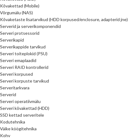
Kõvakettad (Mobile)
Võrgumälu (NAS)
Kõvaketaste lisatarvikud (HDD korpused/enclosure, adapterid jne)
Serverid ja serverikomponendid
Serveri protsessorid
Serverikapid
Serverikappide tarvikud
Serveri toiteplokid (PSU)
Serveri emaplaadid
Serveri RAID kontrollerid
Serveri korpused
Serveri korpuste tarvikud
Serveritarkvara
Serverid
Serveri operatiivmälu
Serveri kõvakettad (HDD)
SSD kettad serveritele
Kodutehnika
Väike köögitehnika
Kohv