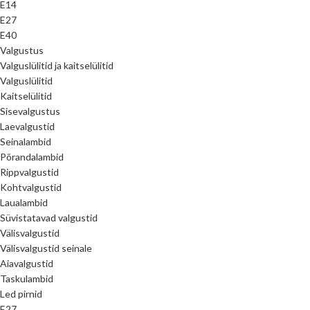
E14
E27
E40
Valgustus
Valguslülitid ja kaitselülitid
Valguslülitid
Kaitselülitid
Sisevalgustus
Laevalgustid
Seinalambid
Põrandalambid
Rippvalgustid
Kohtvalgustid
Laualambid
Süvistatavad valgustid
Välisvalgustid
Välisvalgustid seinale
Aiavalgustid
Taskulambid
Led pirnid
E27