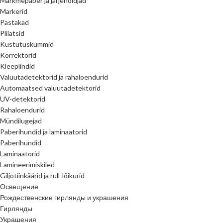
Märkmepaber ja järjehoidjad
Markerid
Pastakad
Pliiatsid
Kustutuskummid
Korrektorid
Kleeplindid
Valuutadetektorid ja rahaloendurid
Automaatsed valuutadetektorid
UV-detektorid
Rahaloendurid
Mündilugejad
Paberihundid ja laminaatorid
Paberihundid
Laminaatorid
Lamineerimiskiled
Giljotiinkäärid ja rull-lõikurid
Освещение
Рождественские гирлянды и украшения
Гирлянды
Украшения