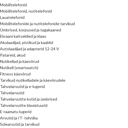
Mobiiltelefonid
Mobiiltelefonid, nutitelefonid
Lauatelefonid
Mobiiltelefonide ja nutitelefonide tarvikud
Ümbrised, korpused ja tagakaaned
Ekraani kaitsekiled ja klaas
Akulaadijad, pistikud ja kaablid
Autolaadijad ja adapterid 12-24 V
Patareid, akud
Nutikellad ja käevõrud
Nutikell (smartwatch)
Fitness käevõrud
Tarvikud nutikelladele ja käevõrudele
Tahvelarvutid ja e-lugerid
Tahvelarvutid
Tahvelarvutite kotid ja ümbrised
Tahvelarvutite klaviatuurid
E-raamatu lugerid
Arvutid ja IT- tehnika
Sülearvutid ja tarvikud