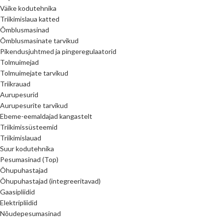
Väike kodutehnika
Triikimislaua katted
Õmblusmasinad
Õmblusmasinate tarvikud
Pikendusjuhtmed ja pingeregulaatorid
Tolmuimejad
Tolmuimejate tarvikud
Triikrauad
Aurupesurid
Aurupesurite tarvikud
Ebeme-eemaldajad kangastelt
Triikimissüsteemid
Triikimislauad
Suur kodutehnika
Pesumasinad (Top)
Õhupuhastajad
Õhupuhastajad (integreeritavad)
Gaasipliidid
Elektripliidid
Nõudepesumasinad