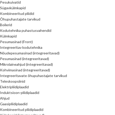
Pesukuivatid
Sügavkülmkapid
Kombineeritud pliidid
Õhupuhastajate tarvikud
Boilerid
Kodutehnika puhastusvahendid
Külmkapid
Pesumasinad (Front)
Integreeritav kodutehnika
Nõudepesumasinad (integreeritavad)
Pesumasinad (integreeritavad)
Mikrolaineahjud (integreeritavad)
Kohvimasinad (integreeritavad)
Integreeritavate õhupuhastajate tarvikud
Teleskoopsiinid
Elektripliidiplaadid
Induktsioon-pliidiplaadid
Ahjud
Gaasipliidiplaadid
Kombineeritud pliidiplaadid