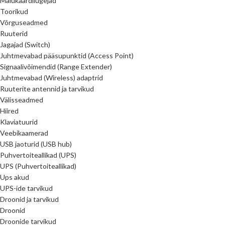
Mälukaardilugejad
Toorikud
Võrguseadmed
Ruuterid
Jagajad (Switch)
Juhtmevabad pääsupunktid (Access Point)
Signaalivõimendid (Range Extender)
Juhtmevabad (Wireless) adaptrid
Ruuterite antennid ja tarvikud
Välisseadmed
Hiired
Klaviatuurid
Veebikaamerad
USB jaoturid (USB hub)
Puhvertoiteallikad (UPS)
UPS (Puhvertoiteallikad)
Ups akud
UPS-ide tarvikud
Droonid ja tarvikud
Droonid
Droonide tarvikud