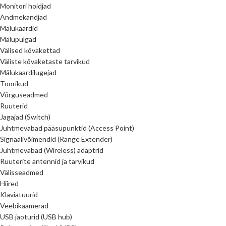
Monitori hoidjad
Andmekandjad
Mälukaardid
Mälupulgad
Välised kõvakettad
Väliste kõvaketaste tarvikud
Mälukaardilugejad
Toorikud
Võrguseadmed
Ruuterid
Jagajad (Switch)
Juhtmevabad pääsupunktid (Access Point)
Signaalivõimendid (Range Extender)
Juhtmevabad (Wireless) adaptrid
Ruuterite antennid ja tarvikud
Välisseadmed
Hiired
Klaviatuurid
Veebikaamerad
USB jaoturid (USB hub)