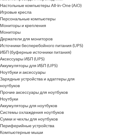
Настольные компьютеры All-in-One (AiO)
Игровые кресла
Персональные компьютеры
Мониторы и крепления
Мониторы
Держатели для мониторов
Источники бесперебойного питания (UPS)
ИБП (буферные источники питания)
Аксессуары ИБП (UPS)
Аккумуляторы для ИБП (UPS)
Ноутбуки и аксессуары
Зарядные устройства и адаптеры для
ноутбуков
Прочие аксессуары для ноутбуков
Ноутбуки
Аккумуляторы для ноутбуков
Системы охлаждения ноутбуков
Сумки и чехлы для ноутбуков
Периферийные устройства
Компьютерные мыши