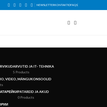
indadega.
NEWSLETTER
KONTAKTID
FAQS
ARVIKUD
ARVUTID JA IT- TEHNIKA
5 Products
DIO, VIDEO, MÄNGUKONSOOLID
ts
БАТАРЕЙКИ
PATAREID JA AKUD
0 Products
ОРИИ