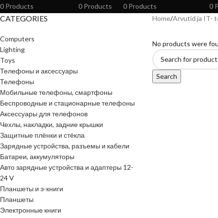
0 Products
0 Products
0 Products
0 
CATEGORIES
Home
Arvutid ja IT- 
Computers
No products were fou
Lighting
Toys
Телефоны и аксессуары
Search
Телефоны
Мобильные телефоны, смартфоны
Беспроводные и стационарные телефоны
Аксессуары для телефонов
Чехлы, накладки, задние крышки
Защитные плёнки и стёкла
Зарядные устройства, разъемы и кабели
Батареи, аккумуляторы
Авто зарядные устройства и адаптеры 12-
24 V
Планшеты и э-книги
Планшеты
Электронные книги