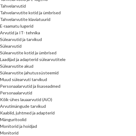
Tahvelarvutid
Tahvelarvutite kotid ja ümbrised
Tahvelarvutite klaviatuurid
E-raamatu lugerid
Arvutid ja IT- tehnika
Sülearvutid ja tarvikud
Sülearvutid
Sülearvutite kotid ja ümbrised
Laadijad ja adapterid sülearvutitele
Sülearvutite akud
Sülearvutite jahutussüsteemid
Muud sülearvuti tarvikud
Personaalarvutid ja lisaseadmed
Personaalarvutid
Kõik-ühes lauaarvutid (AiO)
Arvutimängude tarvikud
Kaablid, juhtmed ja adapterid
Mänguritoolid
Monitorid ja hoidjad
Monitorid