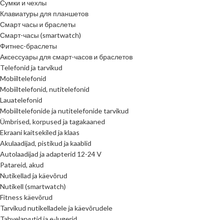
Сумки и чехлы
Клавиатуры для планшетов
Смарт часы и браслеты
Смарт-часы (smartwatch)
Фитнес-браслеты
Аксессуары для смарт-часов и браслетов
Telefonid ja tarvikud
Mobiiltelefonid
Mobiiltelefonid, nutitelefonid
Lauatelefonid
Mobiiltelefonide ja nutitelefonide tarvikud
Ümbrised, korpused ja tagakaaned
Ekraani kaitsekiled ja klaas
Akulaadijad, pistikud ja kaablid
Autolaadijad ja adapterid 12-24 V
Patareid, akud
Nutikellad ja käevõrud
Nutikell (smartwatch)
Fitness käevõrud
Tarvikud nutikelladele ja käevõrudele
Tahvelarvutid ja e-lugerid