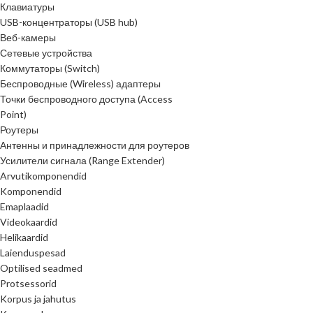
Клавиатуры
USB-концентраторы (USB hub)
Веб-камеры
Сетевые устройства
Коммутаторы (Switch)
Беспроводные (Wireless) адаптеры
Точки беспроводного доступа (Access
Point)
Роутеры
Антенны и принадлежности для роутеров
Усилители сигнала (Range Extender)
Arvutikomponendid
Komponendid
Emaplaadid
Videokaardid
Helikaardid
Laienduspesad
Optilised seadmed
Protsessorid
Korpus ja jahutus