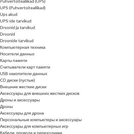
Puhvertoiteallikad (UPS)
UPS (Puhvertoiteallikad)
Ups akud
UPS-ide tarvikud
Droonid ja tarvikud
Droonid
Droonide tarvikud
Компьютерная техника
Носители данных
Карты памяти
Считыватели карт памяти
USB накопители данных
CD диски (пустые)
Внешние жесткие диски
Аксессуары для внешних жестких дисков
Дроны и аксессуары
Дроны
Аксессуары для дрона
Персональные компьютеры и аксессуары
Аксессуары для компьютерных игр
Кабели, провода и переходники