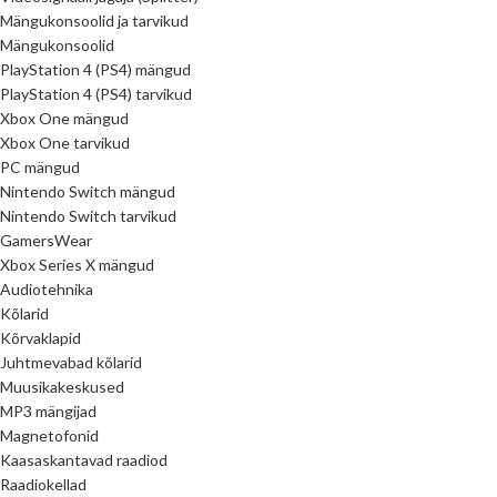
Mängukonsoolid ja tarvikud
Mängukonsoolid
PlayStation 4 (PS4) mängud
PlayStation 4 (PS4) tarvikud
Xbox One mängud
Xbox One tarvikud
PC mängud
Nintendo Switch mängud
Nintendo Switch tarvikud
GamersWear
Xbox Series X mängud
Audiotehnika
Kõlarid
Kõrvaklapid
Juhtmevabad kõlarid
Muusikakeskused
MP3 mängijad
Magnetofonid
Kaasaskantavad raadiod
Raadiokellad