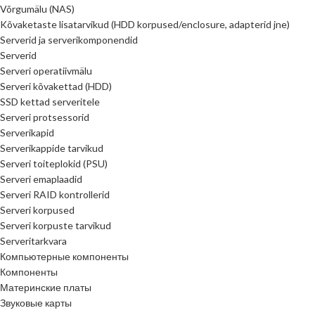
Võrgumälu (NAS)
Kõvaketaste lisatarvikud (HDD korpused/enclosure, adapterid jne)
Serverid ja serverikomponendid
Serverid
Serveri operatiivmälu
Serveri kõvakettad (HDD)
SSD kettad serveritele
Serveri protsessorid
Serverikapid
Serverikappide tarvikud
Serveri toiteplokid (PSU)
Serveri emaplaadid
Serveri RAID kontrollerid
Serveri korpused
Serveri korpuste tarvikud
Serveritarkvara
Компьютерные компоненты
Компоненты
Материнские платы
Звуковые карты