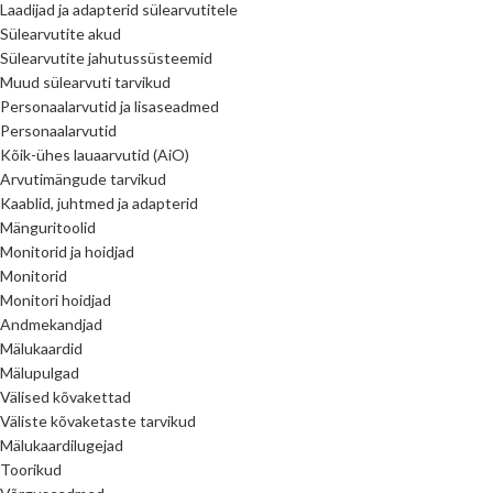
Laadijad ja adapterid sülearvutitele
Sülearvutite akud
Sülearvutite jahutussüsteemid
Muud sülearvuti tarvikud
Personaalarvutid ja lisaseadmed
Personaalarvutid
Kõik-ühes lauaarvutid (AiO)
Arvutimängude tarvikud
Kaablid, juhtmed ja adapterid
Mänguritoolid
Monitorid ja hoidjad
Monitorid
Monitori hoidjad
Andmekandjad
Mälukaardid
Mälupulgad
Välised kõvakettad
Väliste kõvaketaste tarvikud
Mälukaardilugejad
Toorikud