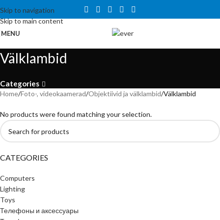
Tähelepanu! Veebisait on väljatöötamisel ning töötab ajutiselt
Skip to navigation
kataloogirežiimis. Hetkel veel tellida ei saa, kuid on võimalus tutvuda
Skip to main content
toodete ja hindadega.
MENU
Välklambid
Categories
Home
Foto-, videokaamerad
Objektiivid ja välklambid
Välklambid
No products were found matching your selection.
CATEGORIES
Computers
Lighting
Toys
Телефоны и аксессуары