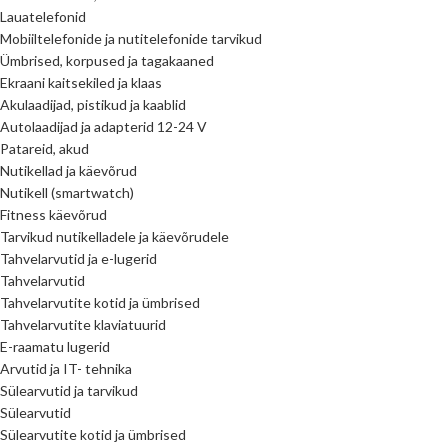
Lauatelefonid
Mobiiltelefonide ja nutitelefonide tarvikud
Ümbrised, korpused ja tagakaaned
Ekraani kaitsekiled ja klaas
Akulaadijad, pistikud ja kaablid
Autolaadijad ja adapterid 12-24 V
Patareid, akud
Nutikellad ja käevõrud
Nutikell (smartwatch)
Fitness käevõrud
Tarvikud nutikelladele ja käevõrudele
Tahvelarvutid ja e-lugerid
Tahvelarvutid
Tahvelarvutite kotid ja ümbrised
Tahvelarvutite klaviatuurid
E-raamatu lugerid
Arvutid ja IT- tehnika
Sülearvutid ja tarvikud
Sülearvutid
Sülearvutite kotid ja ümbrised