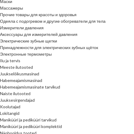
Маски
Массажеры
Прочие товары для красоты и здоровья
Одеяла с подогревом и другие обогреватели для тела
Измерители давления
Аксессуары для измерителей давления
Электрические зубные щетки
Принадлежности для электрических зубных щёток
Электронные термометры
Ilu ja tervis
Meeste ilutooted
Juukselõikusmasinad
Habemeajamismasinad
Habemeajamismasinate tarvikud
Naiste ilutooted
Juuksesirgendajad
Koolutajad
Lokitangid
Maniküüri ja pediküüri tarvikud
Maniküüri ja pediküüri komplektid
Näohooldus tooted