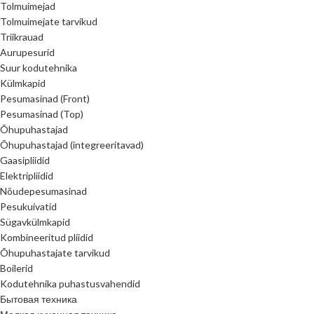
Tolmuimejad
Tolmuimejate tarvikud
Triikrauad
Aurupesurid
Suur kodutehnika
Külmkapid
Pesumasinad (Front)
Pesumasinad (Top)
Õhupuhastajad
Õhupuhastajad (integreeritavad)
Gaasipliidid
Elektripliidid
Nõudepesumasinad
Pesukuivatid
Sügavkülmkapid
Kombineeritud pliidid
Õhupuhastajate tarvikud
Boilerid
Kodutehnika puhastusvahendid
Бытовая техника