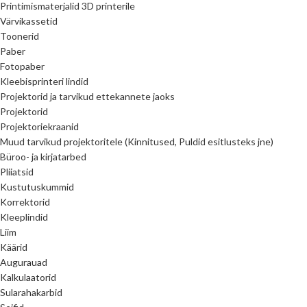
Printimismaterjalid 3D printerile
Värvikassetid
Toonerid
Paber
Fotopaber
Kleebisprinteri lindid
Projektorid ja tarvikud ettekannete jaoks
Projektorid
Projektoriekraanid
Muud tarvikud projektoritele (Kinnitused, Puldid esitlusteks jne)
Büroo- ja kirjatarbed
Pliiatsid
Kustutuskummid
Korrektorid
Kleeplindid
Liim
Käärid
Augurauad
Kalkulaatorid
Sularahakarbid