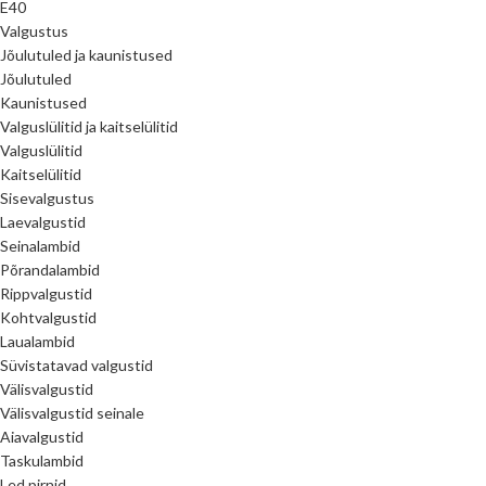
E40
Valgustus
Jõulutuled ja kaunistused
Jõulutuled
Kaunistused
Valguslülitid ja kaitselülitid
Valguslülitid
Kaitselülitid
Sisevalgustus
Laevalgustid
Seinalambid
Põrandalambid
Rippvalgustid
Kohtvalgustid
Laualambid
Süvistatavad valgustid
Välisvalgustid
Välisvalgustid seinale
Aiavalgustid
Taskulambid
Led pirnid