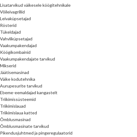
Lisatarvikud väikesele köögitehnikale
Võileivagrillid
Leivaküpsetajad
Rösterid
Tükeldajad
Vahvliküpsetajad
Vaakumpakendajad
Köögikombainid
Vaakumpakendajate tarvikud
Mikserid
Jäätisemasinad
Väike kodutehnika
Aurupesurite tarvikud
Ebeme-eemaldajad kangastelt
Triikimissüsteemid
Triikimislauad
Triikimislaua katted
Õmblusmasinad
Õmblusmasinate tarvikud
Pikendusjuhtmed ja pingeregulaatorid