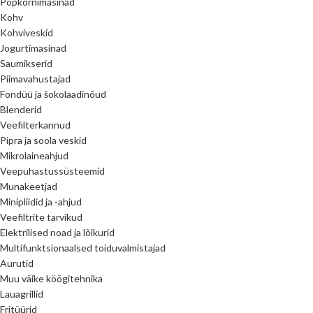
Popkornimasinad
Kohv
Kohviveskid
Jogurtimasinad
Saumikserid
Piimavahustajad
Fondüü ja šokolaadinõud
Blenderid
Veefilterkannud
Pipra ja soola veskid
Mikrolaineahjud
Veepuhastussüsteemid
Munakeetjad
Minipliidid ja -ahjud
Veefiltrite tarvikud
Elektrilised noad ja lõikurid
Multifunktsionaalsed toiduvalmistajad
Aurutid
Muu väike köögitehnika
Lauagrillid
Fritüürid