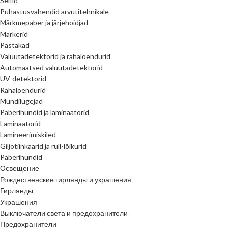
Seifid
Puhastusvahendid arvutitehnikale
Märkmepaber ja järjehoidjad
Markerid
Pastakad
Valuutadetektorid ja rahaloendurid
Automaatsed valuutadetektorid
UV-detektorid
Rahaloendurid
Mündilugejad
Paberihundid ja laminaatorid
Laminaatorid
Lamineerimiskiled
Giljotiinkäärid ja rull-lõikurid
Paberihundid
Освещение
Рождественские гирлянды и украшения
Гирлянды
Украшения
Выключатели света и предохранители
Предохранители