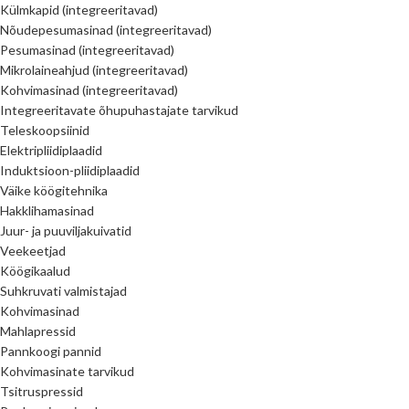
Külmkapid (integreeritavad)
Nõudepesumasinad (integreeritavad)
Pesumasinad (integreeritavad)
Mikrolaineahjud (integreeritavad)
Kohvimasinad (integreeritavad)
Integreeritavate õhupuhastajate tarvikud
Teleskoopsiinid
Elektripliidiplaadid
Induktsioon-pliidiplaadid
Väike köögitehnika
Hakklihamasinad
Juur- ja puuviljakuivatid
Veekeetjad
Köögikaalud
Suhkruvati valmistajad
Kohvimasinad
Mahlapressid
Pannkoogi pannid
Kohvimasinate tarvikud
Tsitruspressid