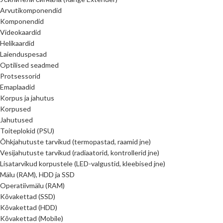
Arvutikomponendid
Komponendid
Videokaardid
Helikaardid
Laienduspesad
Optilised seadmed
Protsessorid
Emaplaadid
Korpus ja jahutus
Korpused
Jahutused
Toiteplokid (PSU)
Õhkjahutuste tarvikud (termopastad, raamid jne)
Vesijahutuste tarvikud (radiaatorid, kontrollerid jne)
Lisatarvikud korpustele (LED-valgustid, kleebised jne)
Mälu (RAM), HDD ja SSD
Operatiivmälu (RAM)
Kõvakettad (SSD)
Kõvakettad (HDD)
Kõvakettad (Mobile)