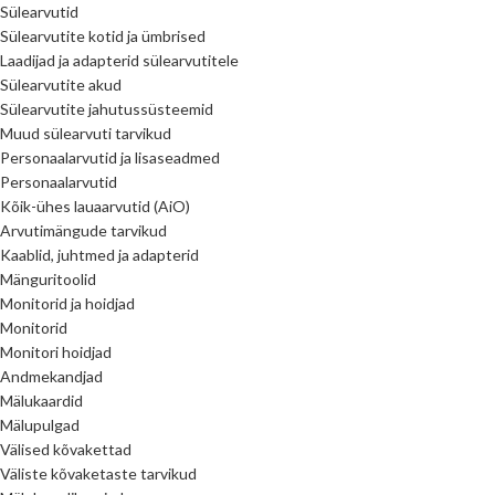
Sülearvutid
Sülearvutite kotid ja ümbrised
Laadijad ja adapterid sülearvutitele
Sülearvutite akud
Sülearvutite jahutussüsteemid
Muud sülearvuti tarvikud
Personaalarvutid ja lisaseadmed
Personaalarvutid
Kõik-ühes lauaarvutid (AiO)
Arvutimängude tarvikud
Kaablid, juhtmed ja adapterid
Mänguritoolid
Monitorid ja hoidjad
Monitorid
Monitori hoidjad
Andmekandjad
Mälukaardid
Mälupulgad
Välised kõvakettad
Väliste kõvaketaste tarvikud