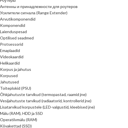
Роутеры
Антенны и принадлежности для роутеров
Усилители сигнала (Range Extender)
Arvutikomponendid
Komponendid
Laienduspesad
Optilised seadmed
Protsessorid
Emaplaadid
Videokaardid
Helikaardid
Korpus ja jahutus
Korpused
Jahutused
Toiteplokid (PSU)
Õhkjahutuste tarvikud (termopastad, raamid jne)
Vesijahutuste tarvikud (radiaatorid, kontrollerid jne)
Lisatarvikud korpustele (LED-valgustid, kleebised jne)
Mälu (RAM), HDD ja SSD
Operatiivmälu (RAM)
Kõvakettad (SSD)