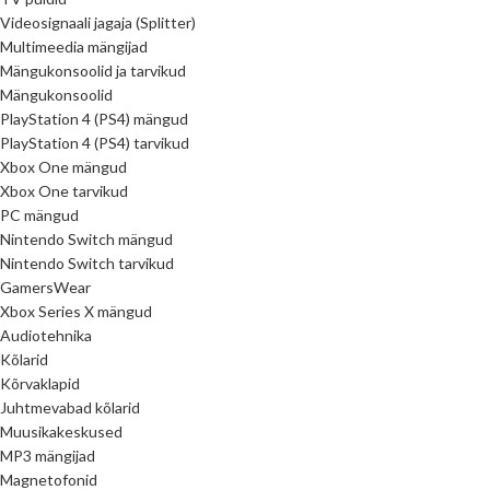
Videosignaali jagaja (Splitter)
Multimeedia mängijad
Mängukonsoolid ja tarvikud
Mängukonsoolid
PlayStation 4 (PS4) mängud
PlayStation 4 (PS4) tarvikud
Xbox One mängud
Xbox One tarvikud
PC mängud
Nintendo Switch mängud
Nintendo Switch tarvikud
GamersWear
Xbox Series X mängud
Audiotehnika
Kõlarid
Kõrvaklapid
Juhtmevabad kõlarid
Muusikakeskused
MP3 mängijad
Magnetofonid