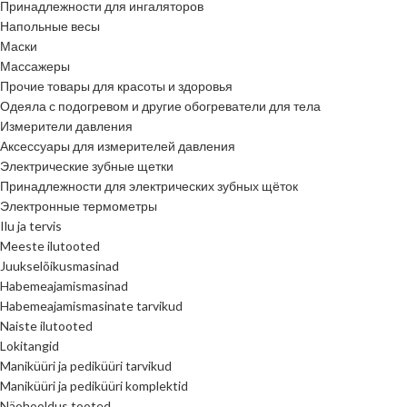
Принадлежности для ингаляторов
Напольные весы
Маски
Массажеры
Прочие товары для красоты и здоровья
Одеяла с подогревом и другие обогреватели для тела
Измерители давления
Аксессуары для измерителей давления
Электрические зубные щетки
Принадлежности для электрических зубных щёток
Электронные термометры
Ilu ja tervis
Meeste ilutooted
Juukselõikusmasinad
Habemeajamismasinad
Habemeajamismasinate tarvikud
Naiste ilutooted
Lokitangid
Maniküüri ja pediküüri tarvikud
Maniküüri ja pediküüri komplektid
Näohooldus tooted