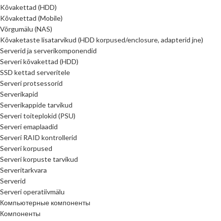
Kõvakettad (HDD)
Kõvakettad (Mobile)
Võrgumälu (NAS)
Kõvaketaste lisatarvikud (HDD korpused/enclosure, adapterid jne)
Serverid ja serverikomponendid
Serveri kõvakettad (HDD)
SSD kettad serveritele
Serveri protsessorid
Serverikapid
Serverikappide tarvikud
Serveri toiteplokid (PSU)
Serveri emaplaadid
Serveri RAID kontrollerid
Serveri korpused
Serveri korpuste tarvikud
Serveritarkvara
Serverid
Serveri operatiivmälu
Компьютерные компоненты
Компоненты