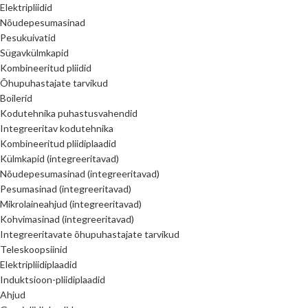
Elektripliidid
Nõudepesumasinad
Pesukuivatid
Sügavkülmkapid
Kombineeritud pliidid
Õhupuhastajate tarvikud
Boilerid
Kodutehnika puhastusvahendid
Integreeritav kodutehnika
Kombineeritud pliidiplaadid
Külmkapid (integreeritavad)
Nõudepesumasinad (integreeritavad)
Pesumasinad (integreeritavad)
Mikrolaineahjud (integreeritavad)
Kohvimasinad (integreeritavad)
Integreeritavate õhupuhastajate tarvikud
Teleskoopsiinid
Elektripliidiplaadid
Induktsioon-pliidiplaadid
Ahjud