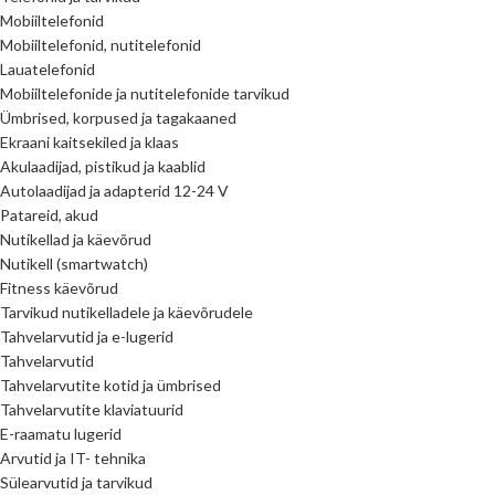
Mobiiltelefonid
Mobiiltelefonid, nutitelefonid
Lauatelefonid
Mobiiltelefonide ja nutitelefonide tarvikud
Ümbrised, korpused ja tagakaaned
Ekraani kaitsekiled ja klaas
Akulaadijad, pistikud ja kaablid
Autolaadijad ja adapterid 12-24 V
Patareid, akud
Nutikellad ja käevõrud
Nutikell (smartwatch)
Fitness käevõrud
Tarvikud nutikelladele ja käevõrudele
Tahvelarvutid ja e-lugerid
Tahvelarvutid
Tahvelarvutite kotid ja ümbrised
Tahvelarvutite klaviatuurid
E-raamatu lugerid
Arvutid ja IT- tehnika
Sülearvutid ja tarvikud