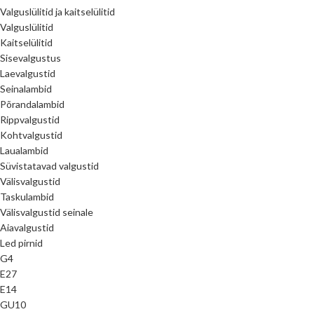
Valguslülitid ja kaitselülitid
Valguslülitid
Kaitselülitid
Sisevalgustus
Laevalgustid
Seinalambid
Põrandalambid
Rippvalgustid
Kohtvalgustid
Laualambid
Süvistatavad valgustid
Välisvalgustid
Taskulambid
Välisvalgustid seinale
Aiavalgustid
Led pirnid
G4
E27
E14
GU10