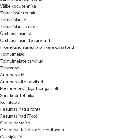
Väike kodutehnika
Triikimissüsteemid
Triikimislauad
Triikimislaua katted
Õmblusmasinad
Õmblusmasinate tarvikud
Pikendusjuhtmed ja pingeregulaatorid
Tolmuimejad
Tolmuimejate tarvikud
Triikrauad
Aurupesurid
Aurupesurite tarvikud
Ebeme-eemaldajad kangastelt
Suur kodutehnika
Külmkapid
Pesumasinad (Front)
Pesumasinad (Top)
Õhupuhastajad
Õhupuhastajad (integreeritavad)
Gaasipliidid