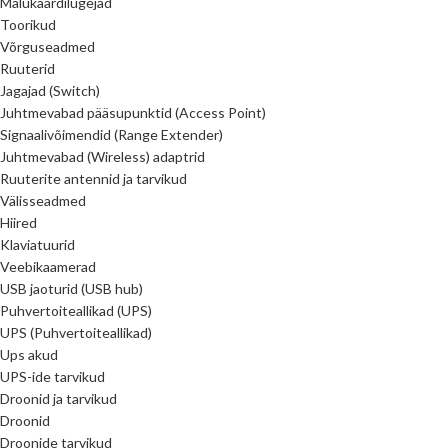
Mälukaardilugejad
Toorikud
Võrguseadmed
Ruuterid
Jagajad (Switch)
Juhtmevabad pääsupunktid (Access Point)
Signaalivõimendid (Range Extender)
Juhtmevabad (Wireless) adaptrid
Ruuterite antennid ja tarvikud
Välisseadmed
Hiired
Klaviatuurid
Veebikaamerad
USB jaoturid (USB hub)
Puhvertoiteallikad (UPS)
UPS (Puhvertoiteallikad)
Ups akud
UPS-ide tarvikud
Droonid ja tarvikud
Droonid
Droonide tarvikud