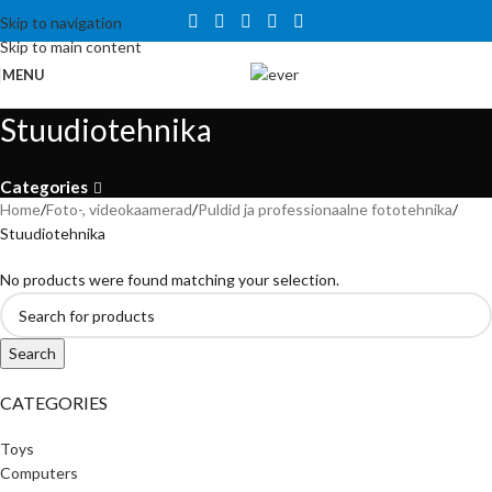
Tähelepanu! Veebisait on väljatöötamisel ning töötab ajutiselt
Skip to navigation
kataloogirežiimis. Hetkel veel tellida ei saa, kuid on võimalus tutvuda
Skip to main content
toodete ja hindadega.
MENU
Stuudiotehnika
Categories
Home
Foto-, videokaamerad
Puldid ja professionaalne fototehnika
Stuudiotehnika
No products were found matching your selection.
Search
CATEGORIES
Toys
Computers