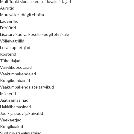
Multifunktsionaalsed toiduvalmistajad
Aurutid
Muu väike köögitehnika
Lauagrillid
Fritüürid
Lisatarvikud väikesele köögitehnikale
Võileivagrillid
Leivaküpsetajad
Rösterid
Tükeldajad
Vahvliküpsetajad
Vaakumpakendajad
Köögikombainid
Vaakumpakendajate tarvikud
Mikserid
Jäätisemasinad
Hakklihamasinad
Juur- ja puuviljakuivatid
Veekeetjad
Köögikaalud
Suhkruvati valmistajad