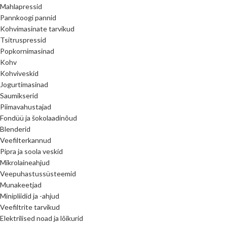
Mahlapressid
Pannkoogi pannid
Kohvimasinate tarvikud
Tsitruspressid
Popkornimasinad
Kohv
Kohviveskid
Jogurtimasinad
Saumikserid
Piimavahustajad
Fondüü ja šokolaadinõud
Blenderid
Veefilterkannud
Pipra ja soola veskid
Mikrolaineahjud
Veepuhastussüsteemid
Munakeetjad
Minipliidid ja -ahjud
Veefiltrite tarvikud
Elektrilised noad ja lõikurid