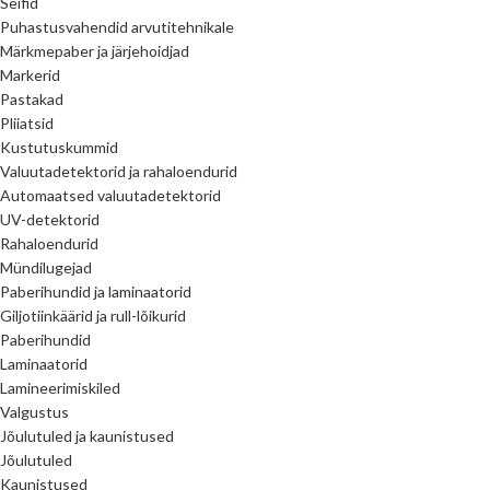
Seifid
Puhastusvahendid arvutitehnikale
Märkmepaber ja järjehoidjad
Markerid
Pastakad
Pliiatsid
Kustutuskummid
Valuutadetektorid ja rahaloendurid
Automaatsed valuutadetektorid
UV-detektorid
Rahaloendurid
Mündilugejad
Paberihundid ja laminaatorid
Giljotiinkäärid ja rull-lõikurid
Paberihundid
Laminaatorid
Lamineerimiskiled
Valgustus
Jõulutuled ja kaunistused
Jõulutuled
Kaunistused