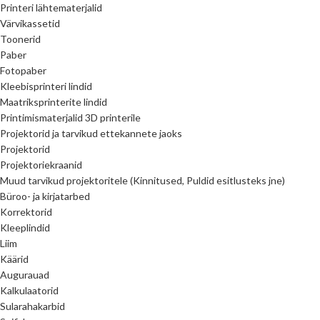
Printeri lähtematerjalid
Värvikassetid
Toonerid
Paber
Fotopaber
Kleebisprinteri lindid
Maatriksprinterite lindid
Printimismaterjalid 3D printerile
Projektorid ja tarvikud ettekannete jaoks
Projektorid
Projektoriekraanid
Muud tarvikud projektoritele (Kinnitused, Puldid esitlusteks jne)
Büroo- ja kirjatarbed
Korrektorid
Kleeplindid
Liim
Käärid
Augurauad
Kalkulaatorid
Sularahakarbid