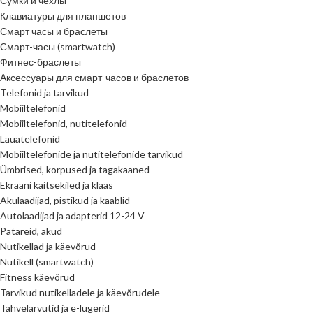
Сумки и чехлы
Клавиатуры для планшетов
Смарт часы и браслеты
Смарт-часы (smartwatch)
Фитнес-браслеты
Аксессуары для смарт-часов и браслетов
Telefonid ja tarvikud
Mobiiltelefonid
Mobiiltelefonid, nutitelefonid
Lauatelefonid
Mobiiltelefonide ja nutitelefonide tarvikud
Ümbrised, korpused ja tagakaaned
Ekraani kaitsekiled ja klaas
Akulaadijad, pistikud ja kaablid
Autolaadijad ja adapterid 12-24 V
Patareid, akud
Nutikellad ja käevõrud
Nutikell (smartwatch)
Fitness käevõrud
Tarvikud nutikelladele ja käevõrudele
Tahvelarvutid ja e-lugerid