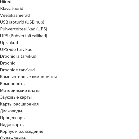
Hiired
Klaviatuurid
Veebikaamerad
USB jaoturid (USB hub)
Puhvertoiteallikad (UPS)
UPS (Puhvertoiteallikad)
Ups akud
UPS-ide tarvikud
Droonid ja tarvikud
Droonid
Droonide tarvikud
Компьютерные компоненты
Компоненты
Материнские платы
Звуковые карты
Карты расширения
Дисководы
Процессоры
Видеокарты
Корпус и охлаждение
Охлаждение