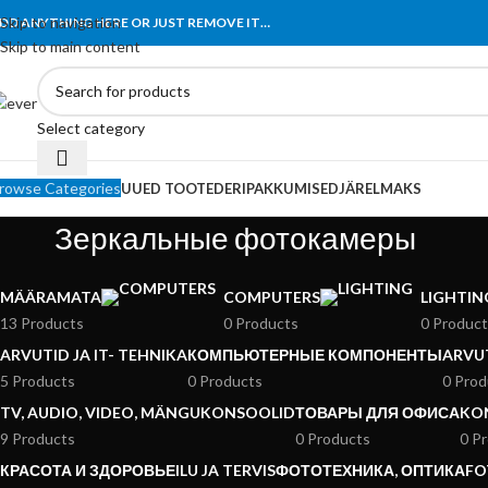
Tähelepanu! Veebisait on väljatöötamisel ning töötab ajutiselt kataloogir
Skip to navigation
DD ANYTHING HERE OR JUST REMOVE IT…
Skip to main content
Select category
rowse Categories
UUED TOOTED
ERIPAKKUMISED
JÄRELMAKS
Зеркальные фотокамеры
MÄÄRAMATA
COMPUTERS
LIGHTIN
13 Products
0 Products
0 Produc
ARVUTID JA IT- TEHNIKA
КОМПЬЮТЕРНЫЕ КОМПОНЕНТЫ
ARVU
5 Products
0 Products
0 Prod
TV, AUDIO, VIDEO, MÄNGUKONSOOLID
ТОВАРЫ ДЛЯ ОФИСА
KO
9 Products
0 Products
0 P
КРАСОТА И ЗДОРОВЬЕ
ILU JA TERVIS
ФОТОТЕХНИКА, ОПТИКА
FO