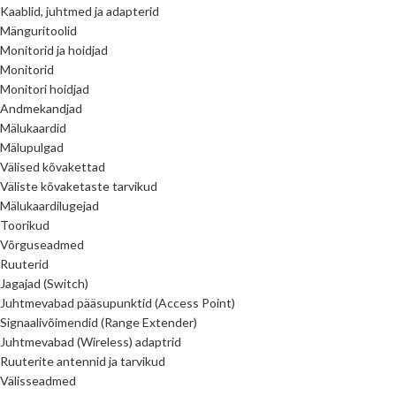
Kaablid, juhtmed ja adapterid
Mänguritoolid
Monitorid ja hoidjad
Monitorid
Monitori hoidjad
Andmekandjad
Mälukaardid
Mälupulgad
Välised kõvakettad
Väliste kõvaketaste tarvikud
Mälukaardilugejad
Toorikud
Võrguseadmed
Ruuterid
Jagajad (Switch)
Juhtmevabad pääsupunktid (Access Point)
Signaalivõimendid (Range Extender)
Juhtmevabad (Wireless) adaptrid
Ruuterite antennid ja tarvikud
Välisseadmed