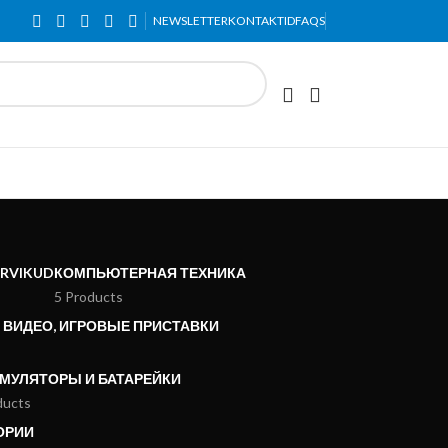
indadega.
NEWSLETTER
KONTAKTID
FAQS
ARVIKUD
КОМПЬЮТЕРНАЯ ТЕХНИКА
5 Products
, ВИДЕО, ИГРОВЫЕ ПРИСТАВКИ
МУЛЯТОРЫ И БАТАРЕЙКИ
ducts
ОРИИ