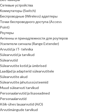
Сетевые устройства
Коммутаторы (Switch)
Беспроводные (Wireless) адаптеры
Точки беспроводного доступа (Access
Point)
Роутеры
Антенны и принадлежности для роутеров
Усилители сигнала (Range Extender)
Arvutid ja IT- tehnika
Sülearvutid ja tarvikud
Sülearvutid
Sülearvutite kotid ja ümbrised
Laadijad ja adapterid sülearvutitele
Sülearvutite akud
Sülearvutite jahutussüsteemid
Muud sülearvuti tarvikud
Personaalarvutid ja lisaseadmed
Personaalarvutid
Kõik-ühes lauaarvutid (AiO)
Arvutimängude tarvikud