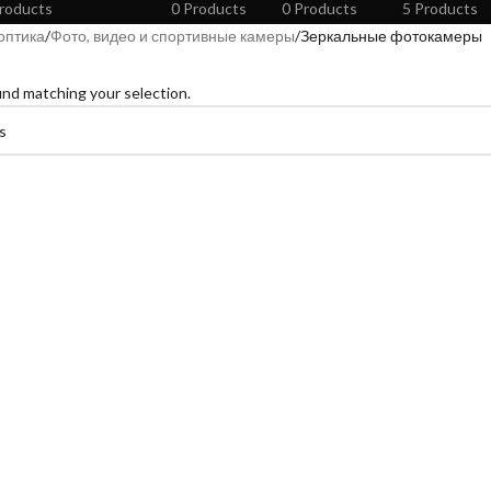
roducts
0 Products
0 Products
5 Products
оптика
Фото, видео и спортивные камеры
Зеркальные фотокамеры
nd matching your selection.