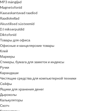
MP3 mängijad
Magnetofonid
Kaasaskantavad raadiod
Raadiokellad
Akustilised süsteemid
DJ mikserpuldid
Diktofonid
Товары для офиса
Офисные и канцелярские товары
Клей
Маркеры
Стикеры, бумага для заметок и индексы
Ручки
Карандаши
Чистящие средства для компьютерной техники
Сейфы
Ящики для хранения денег
Дыроколы
Калькуляторы
Скотч
Корректоры