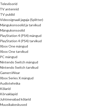
Televiisorid
ТV antennid
TV puldid
Videosignaali jagaja (Splitter)
Mängukonsoolid ja tarvikud
Mängukonsoolid
PlayStation 4 (PS4) mängud
PlayStation 4 (PS4) tarvikud
Xbox One mängud
Xbox One tarvikud
PC mängud
Nintendo Switch mängud
Nintendo Switch tarvikud
GamersWear
Xbox Series X mängud
Audiotehnika
Kõlarid
Kõrvaklapid
Juhtmevabad kõlarid
Muusikakeskused