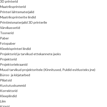
3D printerid
Maatriksprinterid
Printeri lähtematerjalid
Maatriksprinterite lindid
Printimismaterjalid 3D printerile
Värvikassetid
Toonerid
Paber
Fotopaber
Kleebisprinteri lindid
Projektorid ja tarvikud ettekannete jaoks
Projektorid
Projektoriekraanid
Muud tarvikud projektoritele (Kinnitused, Puldid esitlusteks jne)
Büroo- ja kirjatarbed
Pliiatsid
Kustutuskummid
Korrektorid
Kleeplindid
Liim
Käärid