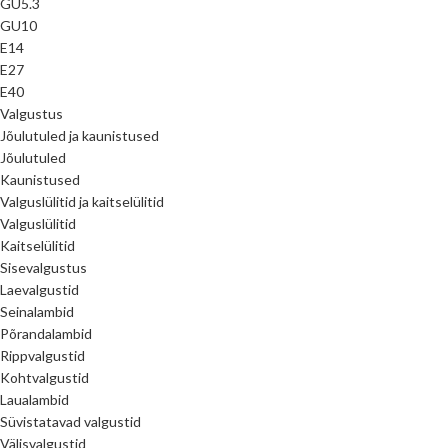
GU5.3
GU10
E14
E27
E40
Valgustus
Jõulutuled ja kaunistused
Jõulutuled
Kaunistused
Valguslülitid ja kaitselülitid
Valguslülitid
Kaitselülitid
Sisevalgustus
Laevalgustid
Seinalambid
Põrandalambid
Rippvalgustid
Kohtvalgustid
Laualambid
Süvistatavad valgustid
Välisvalgustid