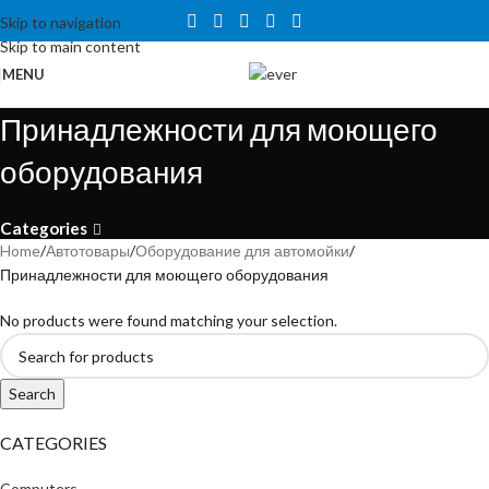
Tähelepanu! Veebisait on väljatöötamisel ning töötab ajutiselt
Skip to navigation
kataloogirežiimis. Hetkel veel tellida ei saa, kuid on võimalus tutvuda
Skip to main content
toodete ja hindadega.
MENU
Принадлежности для моющего
оборудования
Categories
Home
Автотовары
Оборудование для автомойки
Принадлежности для моющего оборудования
No products were found matching your selection.
Search
CATEGORIES
Computers