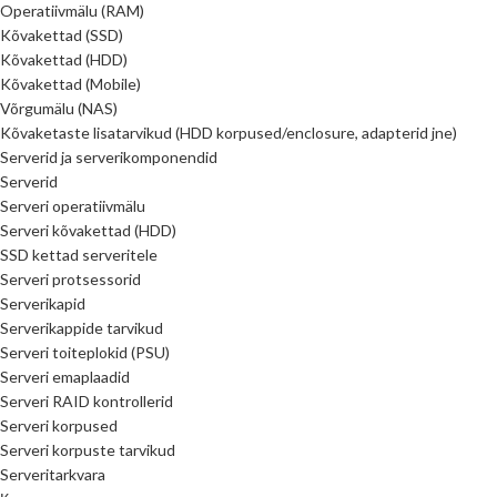
Operatiivmälu (RAM)
Kõvakettad (SSD)
Kõvakettad (HDD)
Kõvakettad (Mobile)
Võrgumälu (NAS)
Kõvaketaste lisatarvikud (HDD korpused/enclosure, adapterid jne)
Serverid ja serverikomponendid
Serverid
Serveri operatiivmälu
Serveri kõvakettad (HDD)
SSD kettad serveritele
Serveri protsessorid
Serverikapid
Serverikappide tarvikud
Serveri toiteplokid (PSU)
Serveri emaplaadid
Serveri RAID kontrollerid
Serveri korpused
Serveri korpuste tarvikud
Serveritarkvara