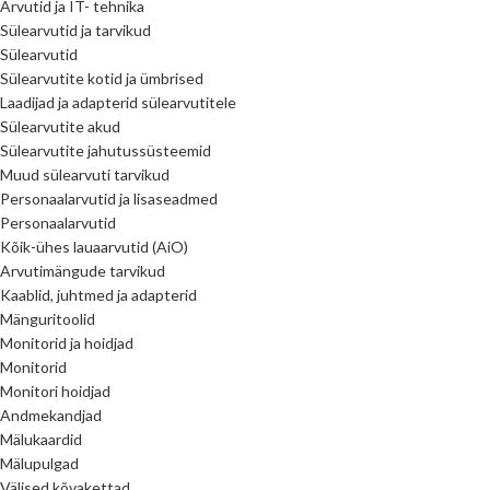
Arvutid ja IT- tehnika
Sülearvutid ja tarvikud
Sülearvutid
Sülearvutite kotid ja ümbrised
Laadijad ja adapterid sülearvutitele
Sülearvutite akud
Sülearvutite jahutussüsteemid
Muud sülearvuti tarvikud
Personaalarvutid ja lisaseadmed
Personaalarvutid
Kõik-ühes lauaarvutid (AiO)
Arvutimängude tarvikud
Kaablid, juhtmed ja adapterid
Mänguritoolid
Monitorid ja hoidjad
Monitorid
Monitori hoidjad
Andmekandjad
Mälukaardid
Mälupulgad
Välised kõvakettad