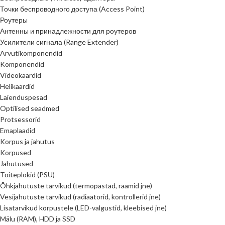
Точки беспроводного доступа (Access Point)
Роутеры
Антенны и принадлежности для роутеров
Усилители сигнала (Range Extender)
Arvutikomponendid
Komponendid
Videokaardid
Helikaardid
Laienduspesad
Optilised seadmed
Protsessorid
Emaplaadid
Korpus ja jahutus
Korpused
Jahutused
Toiteplokid (PSU)
Õhkjahutuste tarvikud (termopastad, raamid jne)
Vesijahutuste tarvikud (radiaatorid, kontrollerid jne)
Lisatarvikud korpustele (LED-valgustid, kleebised jne)
Mälu (RAM), HDD ja SSD