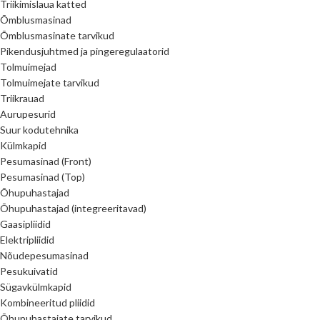
Triikimislaua katted
Õmblusmasinad
Õmblusmasinate tarvikud
Pikendusjuhtmed ja pingeregulaatorid
Tolmuimejad
Tolmuimejate tarvikud
Triikrauad
Aurupesurid
Suur kodutehnika
Külmkapid
Pesumasinad (Front)
Pesumasinad (Top)
Õhupuhastajad
Õhupuhastajad (integreeritavad)
Gaasipliidid
Elektripliidid
Nõudepesumasinad
Pesukuivatid
Sügavkülmkapid
Kombineeritud pliidid
Õhupuhastajate tarvikud