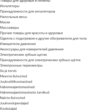
Товары для здоровья и гигиены
Ингаляторы
Принадлежности для ингаляторов
Напольные весы
Маски
Массажеры
Прочие товары для красоты и здоровья
Одеяла с подогревом и другие обогреватели для тела
Измерители давления
Аксессуары для измерителей давления
Электрические зубные щетки
Принадлежности для электрических зубных щёток
Электронные термометры
Ilu ja tervis
Meeste ilutooted
Juukselõikusmasinad
Habemeajamismasinad
Habemeajamismasinate tarvikud
Naiste ilutooted
Juuksesirgendajad
Koolutajad