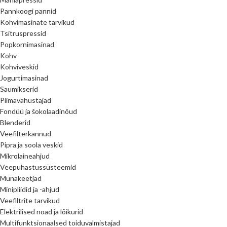
Pannkoogi pannid
Kohvimasinate tarvikud
Tsitruspressid
Popkornimasinad
Kohv
Kohviveskid
Jogurtimasinad
Saumikserid
Piimavahustajad
Fondüü ja šokolaadinõud
Blenderid
Veefilterkannud
Pipra ja soola veskid
Mikrolaineahjud
Veepuhastussüsteemid
Munakeetjad
Minipliidid ja -ahjud
Veefiltrite tarvikud
Elektrilised noad ja lõikurid
Multifunktsionaalsed toiduvalmistajad