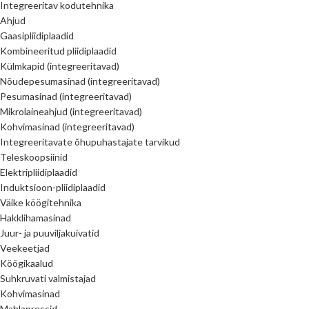
Integreeritav kodutehnika
Ahjud
Gaasipliidiplaadid
Kombineeritud pliidiplaadid
Külmkapid (integreeritavad)
Nõudepesumasinad (integreeritavad)
Pesumasinad (integreeritavad)
Mikrolaineahjud (integreeritavad)
Kohvimasinad (integreeritavad)
Integreeritavate õhupuhastajate tarvikud
Teleskoopsiinid
Elektripliidiplaadid
Induktsioon-pliidiplaadid
Väike köögitehnika
Hakklihamasinad
Juur- ja puuviljakuivatid
Veekeetjad
Köögikaalud
Suhkruvati valmistajad
Kohvimasinad
Mahlapressid