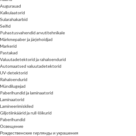
Augurauad
Kalkulaatorid
Sularahakarbid
Seifid
Puhastusvahendid arvutitehnikale
Märkmepaber ja järjehoidjad
Markerid
Pastakad
Valuutadetektorid ja rahaloendurid
Automaatsed valuutadetektorid
UV-detektorid
Rahaloendurid
Mündilugejad
Paberihundid ja laminaatorid
Laminaatorid
Lamineerimiskiled
Giljotiinkäärid ja rull-lõikurid
Paberihundid
Освещение
Рождественские гирлянды и украшения