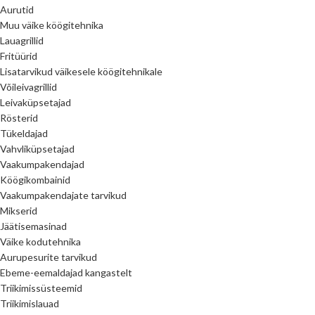
Aurutid
Muu väike köögitehnika
Lauagrillid
Fritüürid
Lisatarvikud väikesele köögitehnikale
Võileivagrillid
Leivaküpsetajad
Rösterid
Tükeldajad
Vahvliküpsetajad
Vaakumpakendajad
Köögikombainid
Vaakumpakendajate tarvikud
Mikserid
Jäätisemasinad
Väike kodutehnika
Aurupesurite tarvikud
Ebeme-eemaldajad kangastelt
Triikimissüsteemid
Triikimislauad