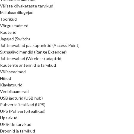
Väliste kõvaketaste tarvikud
Mälukaardilugejad
Toorikud
Võrguseadmed
Ruuterid
Jagajad (Switch)
Juhtmevabad pääsupunktid (Access Point)
Signaalivõimendid (Range Extender)
Juhtmevabad (Wireless) adaptrid
Ruuterite antennid ja tarvikud
Välisseadmed
Hiired
Klaviatuurid
Veebikaamerad
USB jaoturid (USB hub)
Puhvertoiteallikad (UPS)
UPS (Puhvertoiteallikad)
Ups akud
UPS-ide tarvikud
Droonid ja tarvikud