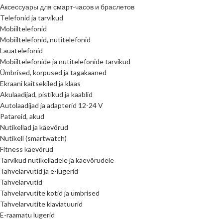
Аксессуары для смарт-часов и браслетов
Telefonid ja tarvikud
Mobiiltelefonid
Mobiiltelefonid, nutitelefonid
Lauatelefonid
Mobiiltelefonide ja nutitelefonide tarvikud
Ümbrised, korpused ja tagakaaned
Ekraani kaitsekiled ja klaas
Akulaadijad, pistikud ja kaablid
Autolaadijad ja adapterid 12-24 V
Patareid, akud
Nutikellad ja käevõrud
Nutikell (smartwatch)
Fitness käevõrud
Tarvikud nutikelladele ja käevõrudele
Tahvelarvutid ja e-lugerid
Tahvelarvutid
Tahvelarvutite kotid ja ümbrised
Tahvelarvutite klaviatuurid
E-raamatu lugerid