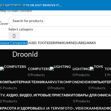
Tähelepanu! Veebisait on väljatöötamisel ning töötab ajutiselt kataloogir
Skip to navigation
DD ANYTHING HERE OR JUST REMOVE IT…
Skip to main content
Select category
rowse Categories
UUED TOOTED
ERIPAKKUMISED
JÄRELMAKS
Droonid
COMPUTERS
LIGHTING
TO
0 Products
0 Products
1 P
КОМПЬЮТЕРНАЯ ТЕХНИКА
ARVUTIKOMPONENDID
КОМПЬЮТЕ
5 Products
0 Products
0 Products
TV, АУДИО, ВИДЕО, ИГРОВЫЕ ПРИСТАВКИ
ТОВАРЫ ДЛЯ ОФИСА
2 Products
0 Products
КРАСОТА И ЗДОРОВЬЕ
ILU JA TERVIS
FOTO-, VIDEOKAAMERAD
Ф