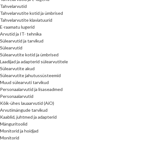
Tahvelarvutid
Tahvelarvutite kotid ja ümbrised
Tahvelarvutite klaviatuurid
E-raamatu lugerid
Arvutid ja IT- tehnika
Sülearvutid ja tarvikud
Sülearvutid
Sülearvutite kotid ja ümbrised
Laadijad ja adapterid sülearvutitele
Sülearvutite akud
Sülearvutite jahutussüsteemid
Muud sülearvuti tarvikud
Personaalarvutid ja lisaseadmed
Personaalarvutid
Kõik-ühes lauaarvutid (AiO)
Arvutimängude tarvikud
Kaablid, juhtmed ja adapterid
Mänguritoolid
Monitorid ja hoidjad
Monitorid