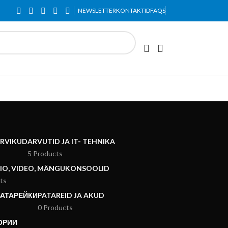
indadega.
NEWSLETTER
KONTAKTID
FAQS
ARVIKUD
ARVUTID JA IT- TEHNIKA
5 Products
DIO, VIDEO, MÄNGUKONSOOLID
ts
БАТАРЕЙКИ
PATAREID JA AKUD
0 Products
ОРИИ