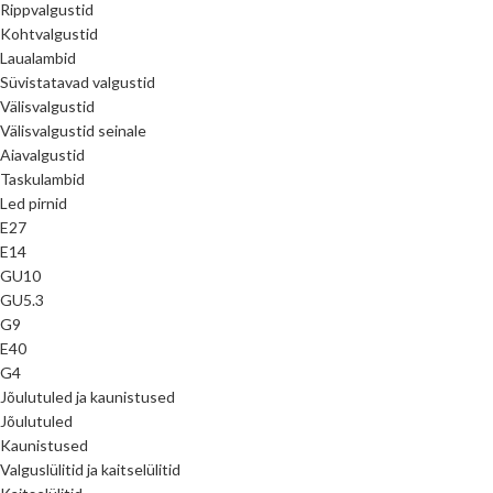
Rippvalgustid
Kohtvalgustid
Laualambid
Süvistatavad valgustid
Välisvalgustid
Välisvalgustid seinale
Aiavalgustid
Taskulambid
Led pirnid
E27
E14
GU10
GU5.3
G9
E40
G4
Jõulutuled ja kaunistused
Jõulutuled
Kaunistused
Valguslülitid ja kaitselülitid