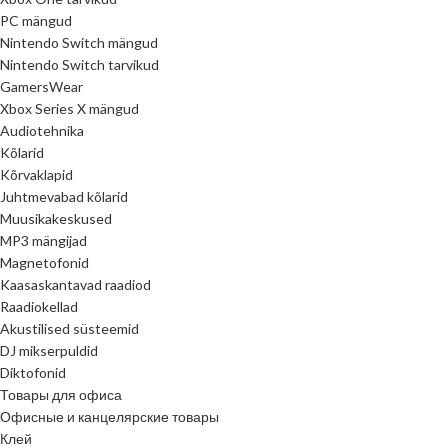
PC mängud
Nintendo Switch mängud
Nintendo Switch tarvikud
GamersWear
Xbox Series X mängud
Audiotehnika
Kõlarid
Kõrvaklapid
Juhtmevabad kõlarid
Muusikakeskused
MP3 mängijad
Magnetofonid
Kaasaskantavad raadiod
Raadiokellad
Akustilised süsteemid
DJ mikserpuldid
Diktofonid
Товары для офиса
Офисные и канцелярские товары
Клей