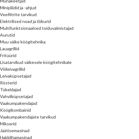
Munakeetjad
Minipliidid ja -ahjud
Veefiltrite tarvikud
Elektrilised noad ja lõikurid
Multifunktsionaalsed toiduvalmistajad
Aurutid
Muu väike köögitehnika
Lauagrillid
Fritüürid
Lisatarvikud väikesele köögitehnikale
Võileivagrillid
Leivaküpsetajad
Rösterid
Tükeldajad
Vahvliküpsetajad
Vaakumpakendajad
Köögikombainid
Vaakumpakendajate tarvikud
Mikserid
Jäätisemasinad
Hakklihamasinad