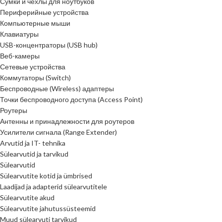
Сумки и чехлы для ноутбуков
Периферийные устройства
Компьютерные мыши
Клавиатуры
USB-концентраторы (USB hub)
Веб-камеры
Сетевые устройства
Коммутаторы (Switch)
Беспроводные (Wireless) адаптеры
Точки беспроводного доступа (Access Point)
Роутеры
Антенны и принадлежности для роутеров
Усилители сигнала (Range Extender)
Arvutid ja IT- tehnika
Sülearvutid ja tarvikud
Sülearvutid
Sülearvutite kotid ja ümbrised
Laadijad ja adapterid sülearvutitele
Sülearvutite akud
Sülearvutite jahutussüsteemid
Muud sülearvuti tarvikud