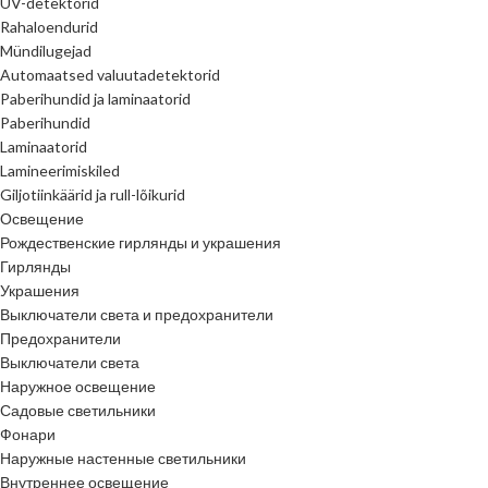
UV-detektorid
Rahaloendurid
Mündilugejad
Automaatsed valuutadetektorid
Paberihundid ja laminaatorid
Paberihundid
Laminaatorid
Lamineerimiskiled
Giljotiinkäärid ja rull-lõikurid
Освещение
Рождественские гирлянды и украшения
Гирлянды
Украшения
Выключатели света и предохранители
Предохранители
Выключатели света
Наружное освещение
Садовые светильники
Фонари
Наружные настенные светильники
Внутреннее освещение