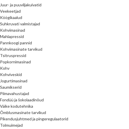
Juur- ja puuviljakuivatid
Veekeetjad
Köögikaalud
Suhkruvati valmistajad
Kohvimasinad
Mahlapressid
Pannkoogi pannid
Kohvimasinate tarvikud
Tsitruspressid
Popkornimasinad
Kohv
Kohviveskid
Jogurtimasinad
Saumikserid
Piimavahustajad
Fondüü ja šokolaadinõud
Väike kodutehnika
Õmblusmasinate tarvikud
Pikendusjuhtmed ja pingeregulaatorid
Tolmuimejad