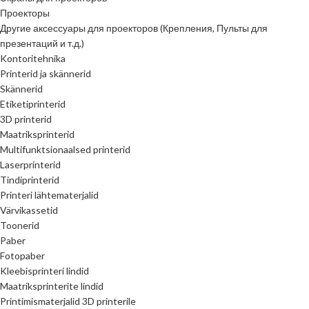
Проекторы
Другие аксессуары для проекторов (Крепления, Пульты для
презентаций и т.д.)
Kontoritehnika
Printerid ja skännerid
Skännerid
Etiketiprinterid
3D printerid
Maatriksprinterid
Multifunktsionaalsed printerid
Laserprinterid
Tindiprinterid
Printeri lähtematerjalid
Värvikassetid
Toonerid
Paber
Fotopaber
Kleebisprinteri lindid
Maatriksprinterite lindid
Printimismaterjalid 3D printerile