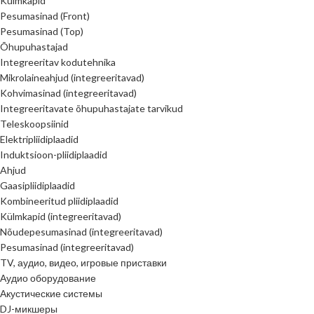
Külmkapid
Pesumasinad (Front)
Pesumasinad (Top)
Õhupuhastajad
Integreeritav kodutehnika
Mikrolaineahjud (integreeritavad)
Kohvimasinad (integreeritavad)
Integreeritavate õhupuhastajate tarvikud
Teleskoopsiinid
Elektripliidiplaadid
Induktsioon-pliidiplaadid
Ahjud
Gaasipliidiplaadid
Kombineeritud pliidiplaadid
Külmkapid (integreeritavad)
Nõudepesumasinad (integreeritavad)
Pesumasinad (integreeritavad)
TV, аудио, видео, игровые приставки
Аудио оборудование
Акустические системы
DJ-микшеры