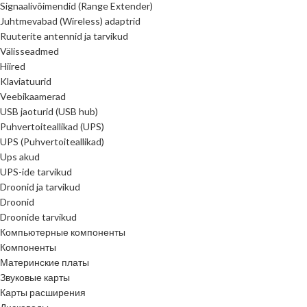
Signaalivõimendid (Range Extender)
Juhtmevabad (Wireless) adaptrid
Ruuterite antennid ja tarvikud
Välisseadmed
Hiired
Klaviatuurid
Veebikaamerad
USB jaoturid (USB hub)
Puhvertoiteallikad (UPS)
UPS (Puhvertoiteallikad)
Ups akud
UPS-ide tarvikud
Droonid ja tarvikud
Droonid
Droonide tarvikud
Компьютерные компоненты
Компоненты
Материнские платы
Звуковые карты
Карты расширения