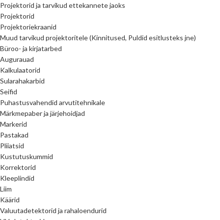
Projektorid ja tarvikud ettekannete jaoks
Projektorid
Projektoriekraanid
Muud tarvikud projektoritele (Kinnitused, Puldid esitlusteks jne)
Büroo- ja kirjatarbed
Augurauad
Kalkulaatorid
Sularahakarbid
Seifid
Puhastusvahendid arvutitehnikale
Märkmepaber ja järjehoidjad
Markerid
Pastakad
Pliiatsid
Kustutuskummid
Korrektorid
Kleeplindid
Liim
Käärid
Valuutadetektorid ja rahaloendurid