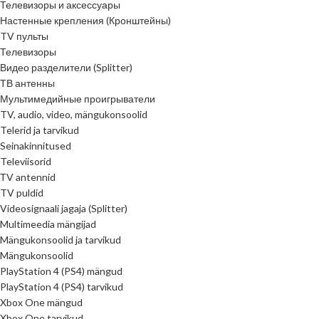
Телевизоры и аксессуары
Настенные крепления (Кронштейны)
TV пульты
Телевизоры
Видео разделители (Splitter)
ТВ антенны
Мультимедийные проигрыватели
TV, audio, video, mängukonsoolid
Telerid ja tarvikud
Seinakinnitused
Televiisorid
ТV antennid
TV puldid
Videosignaali jagaja (Splitter)
Multimeedia mängijad
Mängukonsoolid ja tarvikud
Mängukonsoolid
PlayStation 4 (PS4) mängud
PlayStation 4 (PS4) tarvikud
Xbox One mängud
Xbox One tarvikud