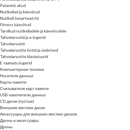
Patareid, akud
Nutikellad ja käevõrud
Nutikell (smartwatch)
Fitness käevõrud
Tarvikud nutikelladele ja käevõrudele
Tahvelarvutid ja e-lugerid
Tahvelarvutid
Tahvelarvutite kotid ja ümbrised
Tahvelarvutite klaviatuurid
E-raamatu lugerid
Компьютерная техника
Носители данных
Карты памяти
Считыватели карт памяти
USB накопители данных
CD диски (пустые)
Внешние жесткие диски
Аксессуары для внешних жестких дисков
Дроны и аксессуары
Дроны