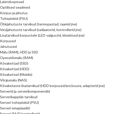
Laienduspesad
Optilised seadmed
Korpus ja jahutus
Toiteplokid (PSU)
Õhkjahutuste tarvikud (termopastad, raamid jne)
Vesijahutuste tarvikud (radiaatorid, kontrollerid jne)
Lisatarvikud korpustele (LED-valgustid, kleebised jne)
Korpused
Jahutused
Mälu (RAM), HDD ja SSD
Operatiivmälu (RAM)
Kõvakettad (SSD)
Kõvakettad (HDD)
Kõvakettad (Mobile)
Võrgumälu (NAS)
Kõvaketaste lisatarvikud (HDD korpused/enclosure, adapterid jne)
Serverid ja serverikomponendid
Serverikappide tarvikud
Serveri toiteplokid (PSU)
Serveri emaplaadid
Serveri RAID kontrollerid