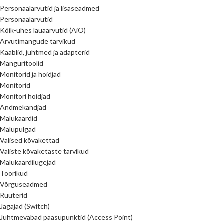
Personaalarvutid ja lisaseadmed
Personaalarvutid
Kõik-ühes lauaarvutid (AiO)
Arvutimängude tarvikud
Kaablid, juhtmed ja adapterid
Mänguritoolid
Monitorid ja hoidjad
Monitorid
Monitori hoidjad
Andmekandjad
Mälukaardid
Mälupulgad
Välised kõvakettad
Väliste kõvaketaste tarvikud
Mälukaardilugejad
Toorikud
Võrguseadmed
Ruuterid
Jagajad (Switch)
Juhtmevabad pääsupunktid (Access Point)