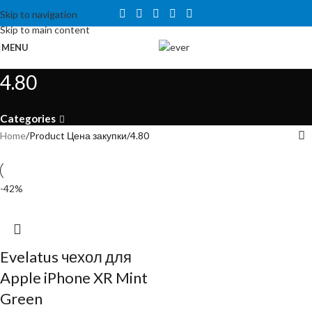
Tähelepanu! Veebisait on väljatöötamisel ning töötab ajutiselt
Skip to navigation
kataloogirežiimis. Hetkel veel tellida ei saa, kuid on võimalus tutvuda
Skip to main content
toodete ja hindadega.
MENU
4.80
Categories
Home
Product Цена закупки
4.80
-42%
Evelatus чехол для
Apple iPhone XR Mint
Green