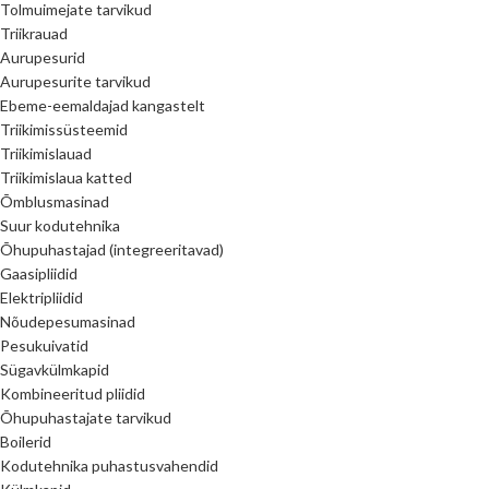
Tolmuimejate tarvikud
Triikrauad
Aurupesurid
Aurupesurite tarvikud
Ebeme-eemaldajad kangastelt
Triikimissüsteemid
Triikimislauad
Triikimislaua katted
Õmblusmasinad
Suur kodutehnika
Õhupuhastajad (integreeritavad)
Gaasipliidid
Elektripliidid
Nõudepesumasinad
Pesukuivatid
Sügavkülmkapid
Kombineeritud pliidid
Õhupuhastajate tarvikud
Boilerid
Kodutehnika puhastusvahendid