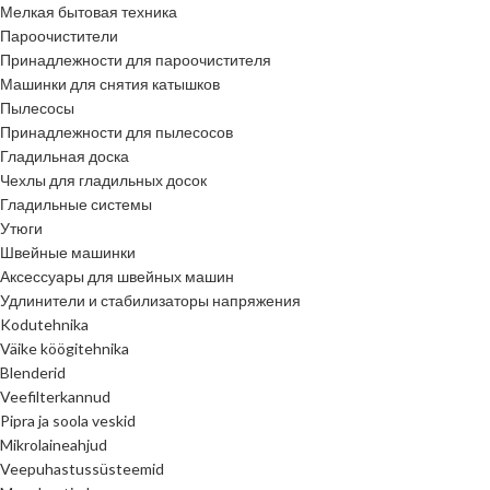
Мелкая бытовая техника
Пароочистители
Принадлежности для пароочистителя
Машинки для снятия катышков
Пылесосы
Принадлежности для пылесосов
Гладильная доска
Чехлы для гладильных досок
Гладильные системы
Утюги
Швейные машинки
Аксессуары для швейных машин
Удлинители и стабилизаторы напряжения
Kodutehnika
Väike köögitehnika
Blenderid
Veefilterkannud
Pipra ja soola veskid
Mikrolaineahjud
Veepuhastussüsteemid