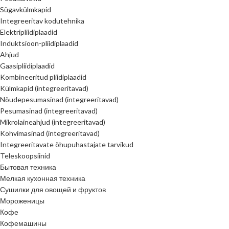
Sügavkülmkapid
Integreeritav kodutehnika
Elektripliidiplaadid
Induktsioon-pliidiplaadid
Ahjud
Gaasipliidiplaadid
Kombineeritud pliidiplaadid
Külmkapid (integreeritavad)
Nõudepesumasinad (integreeritavad)
Pesumasinad (integreeritavad)
Mikrolaineahjud (integreeritavad)
Kohvimasinad (integreeritavad)
Integreeritavate õhupuhastajate tarvikud
Teleskoopsiinid
Бытовая техника
Мелкая кухонная техника
Сушилки для овощей и фруктов
Мороженицы
Кофе
Кофемашины