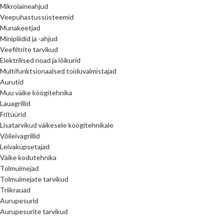
Mikrolaineahjud
Veepuhastussüsteemid
Munakeetjad
Minipliidid ja -ahjud
Veefiltrite tarvikud
Elektrilised noad ja lõikurid
Multifunktsionaalsed toiduvalmistajad
Aurutid
Muu väike köögitehnika
Lauagrillid
Fritüürid
Lisatarvikud väikesele köögitehnikale
Võileivagrillid
Leivaküpsetajad
Väike kodutehnika
Tolmuimejad
Tolmuimejate tarvikud
Triikrauad
Aurupesurid
Aurupesurite tarvikud