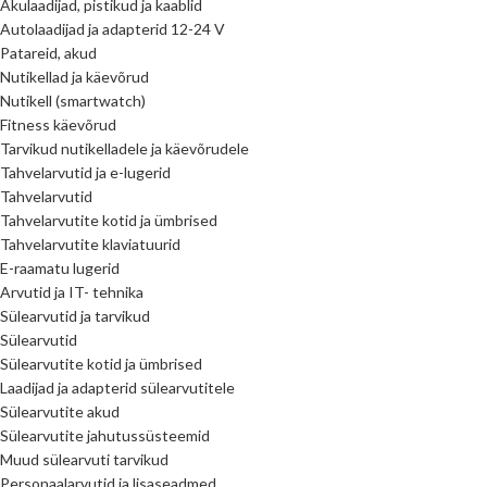
Akulaadijad, pistikud ja kaablid
Autolaadijad ja adapterid 12-24 V
Patareid, akud
Nutikellad ja käevõrud
Nutikell (smartwatch)
Fitness käevõrud
Tarvikud nutikelladele ja käevõrudele
Tahvelarvutid ja e-lugerid
Tahvelarvutid
Tahvelarvutite kotid ja ümbrised
Tahvelarvutite klaviatuurid
E-raamatu lugerid
Arvutid ja IT- tehnika
Sülearvutid ja tarvikud
Sülearvutid
Sülearvutite kotid ja ümbrised
Laadijad ja adapterid sülearvutitele
Sülearvutite akud
Sülearvutite jahutussüsteemid
Muud sülearvuti tarvikud
Personaalarvutid ja lisaseadmed