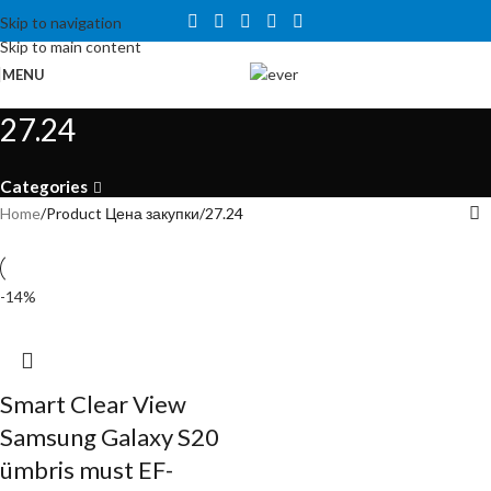
Tähelepanu! Veebisait on väljatöötamisel ning töötab ajutiselt
Skip to navigation
kataloogirežiimis. Hetkel veel tellida ei saa, kuid on võimalus tutvuda
Skip to main content
toodete ja hindadega.
MENU
27.24
Categories
Home
Product Цена закупки
27.24
-14%
Smart Clear View
Samsung Galaxy S20
ümbris must EF-