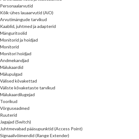
Personaalarvutid
Kõik-ühes lauaarvutid (AiO)
Arvutimängude tarvikud
Kaablid, juhtmed ja adapterid
Mänguritoolid
Monitorid ja hoidjad
Monitorid
Monitori hoidjad
Andmekandjad
Mälukaardid
Mälupulgad
Välised kõvakettad
Väliste kõvaketaste tarvikud
Mälukaardilugejad
Toorikud
Võrguseadmed
Ruuterid
Jagajad (Switch)
Juhtmevabad pääsupunktid (Access Point)
Signaalivõimendid (Range Extender)