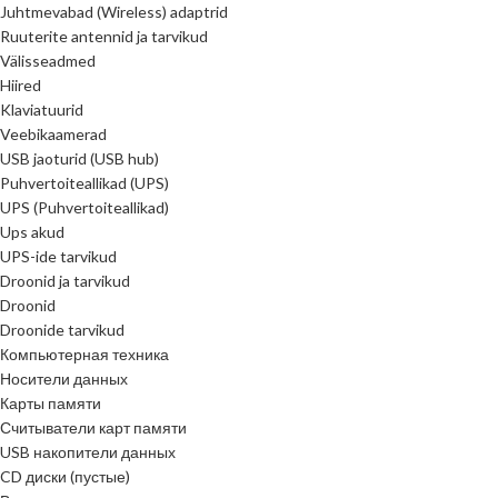
Juhtmevabad (Wireless) adaptrid
Ruuterite antennid ja tarvikud
Välisseadmed
Hiired
Klaviatuurid
Veebikaamerad
USB jaoturid (USB hub)
Puhvertoiteallikad (UPS)
UPS (Puhvertoiteallikad)
Ups akud
UPS-ide tarvikud
Droonid ja tarvikud
Droonid
Droonide tarvikud
Компьютерная техника
Носители данных
Карты памяти
Считыватели карт памяти
USB накопители данных
CD диски (пустые)