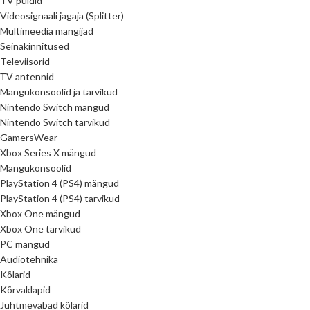
TV puldid
Videosignaali jagaja (Splitter)
Multimeedia mängijad
Seinakinnitused
Televiisorid
ТV antennid
Mängukonsoolid ja tarvikud
Nintendo Switch mängud
Nintendo Switch tarvikud
GamersWear
Xbox Series X mängud
Mängukonsoolid
PlayStation 4 (PS4) mängud
PlayStation 4 (PS4) tarvikud
Xbox One mängud
Xbox One tarvikud
PC mängud
Audiotehnika
Kõlarid
Kõrvaklapid
Juhtmevabad kõlarid