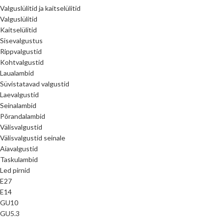
Valguslülitid ja kaitselülitid
Valguslülitid
Kaitselülitid
Sisevalgustus
Rippvalgustid
Kohtvalgustid
Laualambid
Süvistatavad valgustid
Laevalgustid
Seinalambid
Põrandalambid
Välisvalgustid
Välisvalgustid seinale
Aiavalgustid
Taskulambid
Led pirnid
E27
E14
GU10
GU5.3