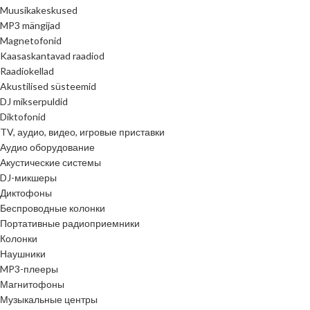
Muusikakeskused
MP3 mängijad
Magnetofonid
Kaasaskantavad raadiod
Raadiokellad
Akustilised süsteemid
DJ mikserpuldid
Diktofonid
TV, аудио, видео, игровые приставки
Аудио оборудование
Акустические системы
DJ-микшеры
Диктофоны
Беспроводные колонки
Портативные радиоприемники
Колонки
Наушники
MP3-плееры
Магнитофоны
Музыкальные центры