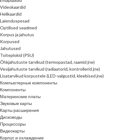
Emaplaadid
Videokaardid
Helikaardid
Laienduspesad
Optilised seadmed
Korpus ja jahutus
Korpused
Jahutused
Toiteplokid (PSU)
Õhkjahutuste tarvikud (termopastad, raamid jne)
Vesijahutuste tarvikud (radiaatorid, kontrollerid jne)
Lisatarvikud korpustele (LED-valgustid, kleebised jne)
Компьютерные компоненты
Компоненты
Материнские платы
Звуковые карты
Карты расширения
Дисководы
Процессоры
Видеокарты
Корпус и охлаждение