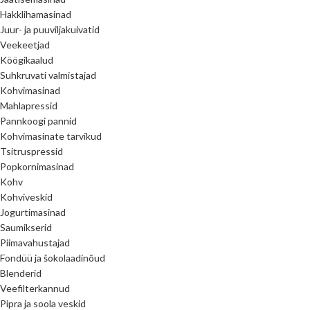
Hakklihamasinad
Juur- ja puuviljakuivatid
Veekeetjad
Köögikaalud
Suhkruvati valmistajad
Kohvimasinad
Mahlapressid
Pannkoogi pannid
Kohvimasinate tarvikud
Tsitruspressid
Popkornimasinad
Kohv
Kohviveskid
Jogurtimasinad
Saumikserid
Piimavahustajad
Fondüü ja šokolaadinõud
Blenderid
Veefilterkannud
Pipra ja soola veskid