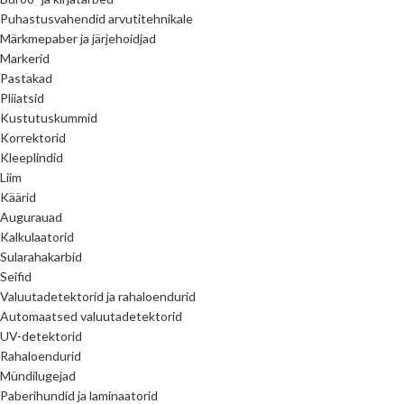
Puhastusvahendid arvutitehnikale
Märkmepaber ja järjehoidjad
Markerid
Pastakad
Pliiatsid
Kustutuskummid
Korrektorid
Kleeplindid
Liim
Käärid
Augurauad
Kalkulaatorid
Sularahakarbid
Seifid
Valuutadetektorid ja rahaloendurid
Automaatsed valuutadetektorid
UV-detektorid
Rahaloendurid
Mündilugejad
Paberihundid ja laminaatorid