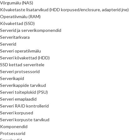
Võrgumälu (NAS)
Kõvaketaste lisatarvikud (HDD korpused/enclosure, adapterid jne)
Operatiivmälu (RAM)
Kõvakettad (SSD)
Serverid ja serverikomponendid
Serveritarkvara
Serverid
Serveri operatiivmälu
Serveri kõvakettad (HDD)
SSD kettad serveritele
Serveri protsessorid
Serverikapid
Serverikappide tarvikud
Serveri toiteplokid (PSU)
Serveri emaplaadid
Serveri RAID kontrollerid
Serveri korpused
Serveri korpuste tarvikud
Komponendid
Protsessorid