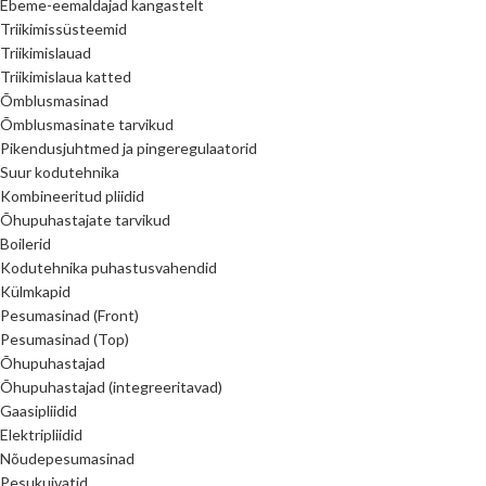
Ebeme-eemaldajad kangastelt
Triikimissüsteemid
Triikimislauad
Triikimislaua katted
Õmblusmasinad
Õmblusmasinate tarvikud
Pikendusjuhtmed ja pingeregulaatorid
Suur kodutehnika
Kombineeritud pliidid
Õhupuhastajate tarvikud
Boilerid
Kodutehnika puhastusvahendid
Külmkapid
Pesumasinad (Front)
Pesumasinad (Top)
Õhupuhastajad
Õhupuhastajad (integreeritavad)
Gaasipliidid
Elektripliidid
Nõudepesumasinad
Pesukuivatid