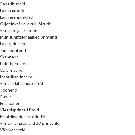
Paberihundid
Laminaatorid
Lamineerimiskiled
Giljotiinkäärid ja rull-lõikurid
Printerid ja skännerid
Multifunktsionaalsed printerid
Laserprinterid
Tindiprinterid
Skännerid
Etiketiprinterid
3D printerid
Maatriksprinterid
Printeri lähtematerjalid
Toonerid
Paber
Fotopaber
Kleebisprinteri lindid
Maatriksprinterite lindid
Printimismaterjalid 3D printerile
Värvikassetid