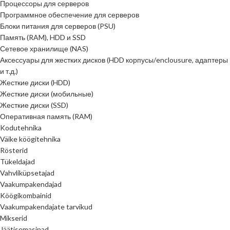
Процессоры для серверов
Программное обеспечение для серверов
Блоки питания для серверов (PSU)
Память (RAM), HDD и SSD
Сетевое хранилище (NAS)
Аксессуары для жестких дисков (HDD корпусы/enclousure, адаптеры
и т.д.)
Жесткие диски (HDD)
Жесткие диски (мобильные)
Жесткие диски (SSD)
Оперативная память (RAM)
Kodutehnika
Väike köögitehnika
Rösterid
Tükeldajad
Vahvliküpsetajad
Vaakumpakendajad
Köögikombainid
Vaakumpakendajate tarvikud
Mikserid
Jäätisemasinad