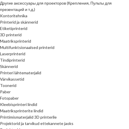
Другие аксессуары для проекторов (Крепления, Пульты для
презентаций и т.д.)
Kontoritehnika
Printerid ja skännerid
Etiketiprinterid
3D printerid
Maatriksprinterid
Multifunktsionaalsed printerid
Laserprinterid
Tindiprinterid
Skännerid
Printeri lähtematerjalid
Värvikassetid
Toonerid
Paber
Fotopaber
Kleebisprinteri lindid
Maatriksprinterite lindid
Printimismaterjalid 3D printerile
Projektorid ja tarvikud ettekannete jaoks