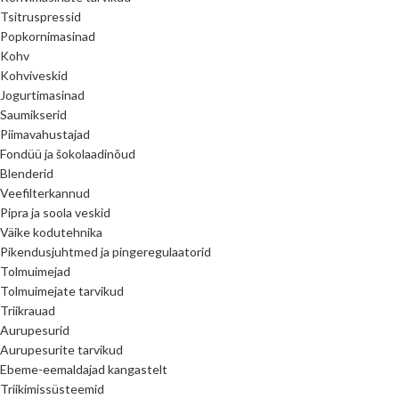
Tsitruspressid
Popkornimasinad
Kohv
Kohviveskid
Jogurtimasinad
Saumikserid
Piimavahustajad
Fondüü ja šokolaadinõud
Blenderid
Veefilterkannud
Pipra ja soola veskid
Väike kodutehnika
Pikendusjuhtmed ja pingeregulaatorid
Tolmuimejad
Tolmuimejate tarvikud
Triikrauad
Aurupesurid
Aurupesurite tarvikud
Ebeme-eemaldajad kangastelt
Triikimissüsteemid