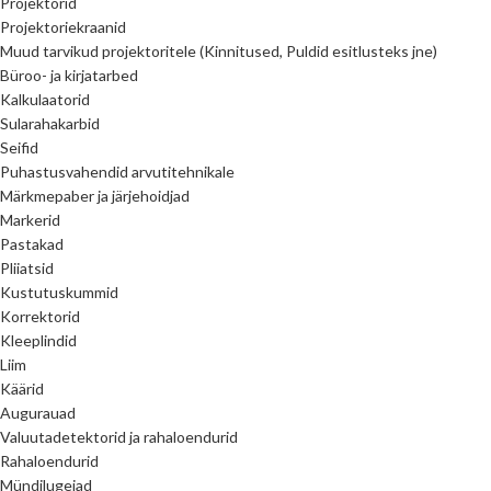
Projektorid
Projektoriekraanid
Muud tarvikud projektoritele (Kinnitused, Puldid esitlusteks jne)
Büroo- ja kirjatarbed
Kalkulaatorid
Sularahakarbid
Seifid
Puhastusvahendid arvutitehnikale
Märkmepaber ja järjehoidjad
Markerid
Pastakad
Pliiatsid
Kustutuskummid
Korrektorid
Kleeplindid
Liim
Käärid
Augurauad
Valuutadetektorid ja rahaloendurid
Rahaloendurid
Mündilugejad