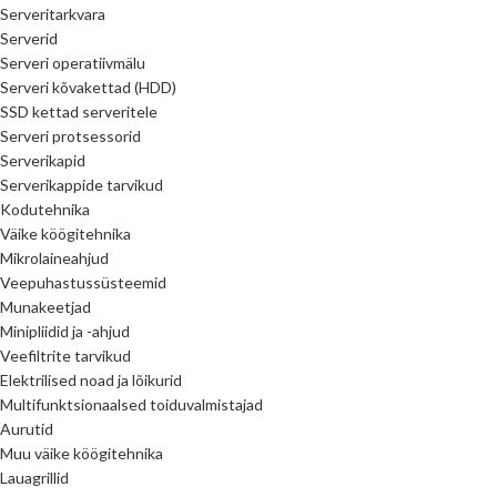
Serveritarkvara
Serverid
Serveri operatiivmälu
Serveri kõvakettad (HDD)
SSD kettad serveritele
Serveri protsessorid
Serverikapid
Serverikappide tarvikud
Kodutehnika
Väike köögitehnika
Mikrolaineahjud
Veepuhastussüsteemid
Munakeetjad
Minipliidid ja -ahjud
Veefiltrite tarvikud
Elektrilised noad ja lõikurid
Multifunktsionaalsed toiduvalmistajad
Aurutid
Muu väike köögitehnika
Lauagrillid