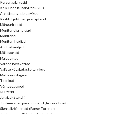
Personaalarvutid
Kõik-ühes lauaarvutid (AiO)
Arvutimängude tarvikud
Kaablid, juhtmed ja adapterid
Mänguritoolid
Monitorid ja hoidjad
Monitorid
Monitori hoidjad
Andmekandjad
Mälukaardid
Mälupulgad
Välised kõvakettad
Väliste kõvaketaste tarvikud
Mälukaardilugejad
Toorikud
Võrguseadmed
Ruuterid
Jagajad (Switch)
Juhtmevabad pääsupunktid (Access Point)
Signaalivõimendid (Range Extender)