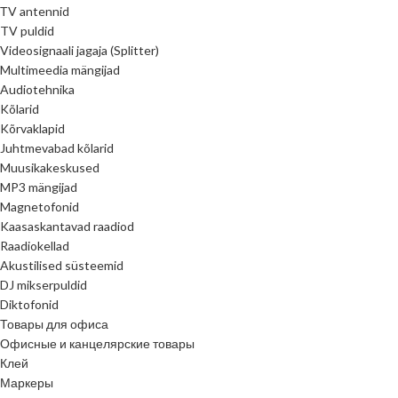
ТV antennid
TV puldid
Videosignaali jagaja (Splitter)
Multimeedia mängijad
Audiotehnika
Kõlarid
Kõrvaklapid
Juhtmevabad kõlarid
Muusikakeskused
MP3 mängijad
Magnetofonid
Kaasaskantavad raadiod
Raadiokellad
Akustilised süsteemid
DJ mikserpuldid
Diktofonid
Товары для офиса
Офисные и канцелярские товары
Клей
Маркеры