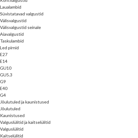
Kohtvalgustid
Laualambid
Süvistatavad valgustid
Välisvalgustid
Välisvalgustid seinale
Aiavalgustid
Taskulambid
Led pirnid
E27
E14
GU10
GU5.3
G9
E40
G4
Jõulutuled ja kaunistused
Jõulutuled
Kaunistused
Valguslülitid ja kaitselülitid
Valguslülitid
Kaitselülitid