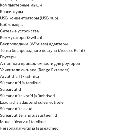
Компьютерные мыши
Клавиатуры
USB-концентраторы (USB hub)
Веб-камеры
Сетевые устройства
Коммутаторы (Switch)
Беспроводные (Wireless) адаптеры
Точки беспроводного доступа (Access Point)
Роутеры
Антенны и принадлежности для роутеров
Усилители сигнала (Range Extender)
Arvutid ja IT- tehnika
Sülearvutid ja tarvikud
Sülearvutid
Sülearvutite kotid ja ümbrised
Laadijad ja adapterid sülearvutitele
Sülearvutite akud
Sülearvutite jahutussüsteemid
Muud sülearvuti tarvikud
Personaalarvutid ja lisaseadmed