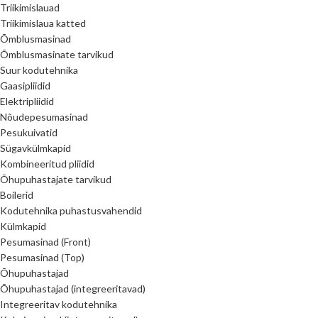
Triikimislauad
Triikimislaua katted
Õmblusmasinad
Õmblusmasinate tarvikud
Suur kodutehnika
Gaasipliidid
Elektripliidid
Nõudepesumasinad
Pesukuivatid
Sügavkülmkapid
Kombineeritud pliidid
Õhupuhastajate tarvikud
Boilerid
Kodutehnika puhastusvahendid
Külmkapid
Pesumasinad (Front)
Pesumasinad (Top)
Õhupuhastajad
Õhupuhastajad (integreeritavad)
Integreeritav kodutehnika