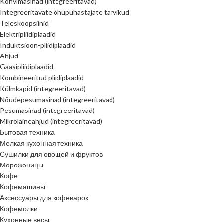
Kohvimasinad (integreeritavad)
Integreeritavate õhupuhastajate tarvikud
Teleskoopsiinid
Elektripliidiplaadid
Induktsioon-pliidiplaadid
Ahjud
Gaasipliidiplaadid
Kombineeritud pliidiplaadid
Külmkapid (integreeritavad)
Nõudepesumasinad (integreeritavad)
Pesumasinad (integreeritavad)
Mikrolaineahjud (integreeritavad)
Бытовая техника
Мелкая кухонная техника
Сушилки для овощей и фруктов
Мороженицы
Кофе
Кофемашины
Аксессуары для кофеварок
Кофемолки
Кухонные весы