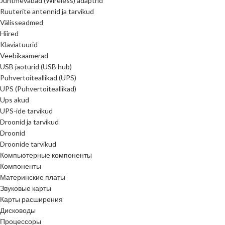
Juhtmevabad (Wireless) adaptrid
Ruuterite antennid ja tarvikud
Välisseadmed
Hiired
Klaviatuurid
Veebikaamerad
USB jaoturid (USB hub)
Puhvertoiteallikad (UPS)
UPS (Puhvertoiteallikad)
Ups akud
UPS-ide tarvikud
Droonid ja tarvikud
Droonid
Droonide tarvikud
Компьютерные компоненты
Компоненты
Материнские платы
Звуковые карты
Карты расширения
Дисководы
Процессоры