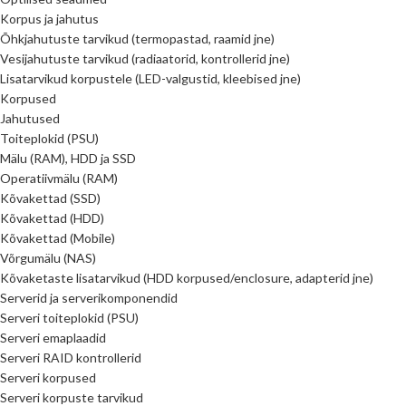
Korpus ja jahutus
Õhkjahutuste tarvikud (termopastad, raamid jne)
Vesijahutuste tarvikud (radiaatorid, kontrollerid jne)
Lisatarvikud korpustele (LED-valgustid, kleebised jne)
Korpused
Jahutused
Toiteplokid (PSU)
Mälu (RAM), HDD ja SSD
Operatiivmälu (RAM)
Kõvakettad (SSD)
Kõvakettad (HDD)
Kõvakettad (Mobile)
Võrgumälu (NAS)
Kõvaketaste lisatarvikud (HDD korpused/enclosure, adapterid jne)
Serverid ja serverikomponendid
Serveri toiteplokid (PSU)
Serveri emaplaadid
Serveri RAID kontrollerid
Serveri korpused
Serveri korpuste tarvikud