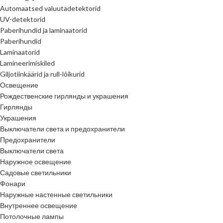
Automaatsed valuutadetektorid
UV-detektorid
Paberihundid ja laminaatorid
Paberihundid
Laminaatorid
Lamineerimiskiled
Giljotiinkäärid ja rull-lõikurid
Освещение
Рождественские гирлянды и украшения
Гирлянды
Украшения
Выключатели света и предохранители
Предохранители
Выключатели света
Наружное освещение
Садовые светильники
Фонари
Наружные настенные светильники
Внутреннее освещение
Потолочные лампы