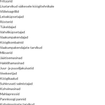
Fritüürid
Lisatarvikud väikesele köögitehnikale
Võileivagrillid
Leivaküpsetajad
Rösterid
Tükeldajad
Vahvliküpsetajad
Vaakumpakendajad
Köögikombainid
Vaakumpakendajate tarvikud
Mikserid
Jäätisemasinad
Hakklihamasinad
Juur- ja puuviljakuivatid
Veekeetjad
Köögikaalud
Suhkruvati valmistajad
Kohvimasinad
Mahlapressid
Pannkoogi pannid
Kohvimasinate tarvikud