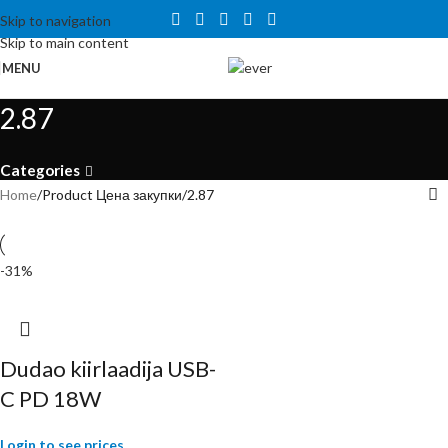
Tähelepanu! Veebisait on väljatöötamisel ning töötab ajutiselt
Skip to navigation
kataloogirežiimis. Hetkel veel tellida ei saa, kuid on võimalus tutvuda
Skip to main content
toodete ja hindadega.
MENU
2.87
Categories
Home
Product Цена закупки
2.87
-31%
Dudao kiirlaadija USB-
C PD 18W
Login to see prices