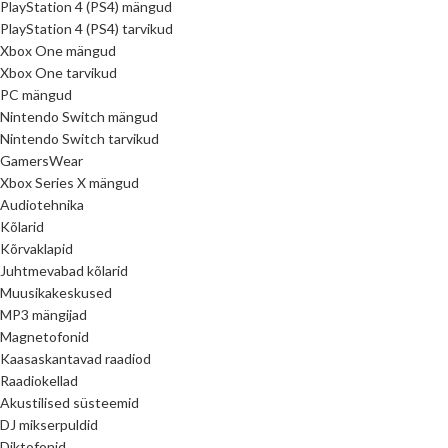
PlayStation 4 (PS4) mängud
PlayStation 4 (PS4) tarvikud
Xbox One mängud
Xbox One tarvikud
PC mängud
Nintendo Switch mängud
Nintendo Switch tarvikud
GamersWear
Xbox Series X mängud
Audiotehnika
Kõlarid
Kõrvaklapid
Juhtmevabad kõlarid
Muusikakeskused
MP3 mängijad
Magnetofonid
Kaasaskantavad raadiod
Raadiokellad
Akustilised süsteemid
DJ mikserpuldid
Diktofonid