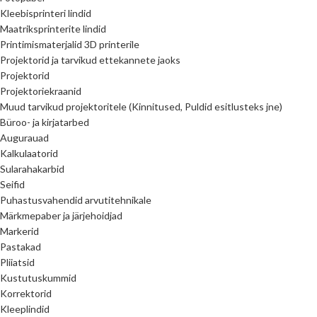
Kleebisprinteri lindid
Maatriksprinterite lindid
Printimismaterjalid 3D printerile
Projektorid ja tarvikud ettekannete jaoks
Projektorid
Projektoriekraanid
Muud tarvikud projektoritele (Kinnitused, Puldid esitlusteks jne)
Büroo- ja kirjatarbed
Augurauad
Kalkulaatorid
Sularahakarbid
Seifid
Puhastusvahendid arvutitehnikale
Märkmepaber ja järjehoidjad
Markerid
Pastakad
Pliiatsid
Kustutuskummid
Korrektorid
Kleeplindid