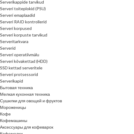
Serverikappide tarvikud
Serveri toiteplokid (PSU)
Serveri emaplaadid
Serveri RAID kontrollerid
Serveri korpused
Serveri korpuste tarvikud
Serveritarkvara
Serverid
Serveri operatiivmälu
Serveri kõvakettad (HDD)
SSD kettad serveritele
Serveri protsessorid
Serverikapid
Бытовая техника
Мелкая кухонная техника
Сушилки для овощей и фруктов
Мороженицы
Кофе
Кофемашины
Аксессуары для кофеварок
Кофемолки