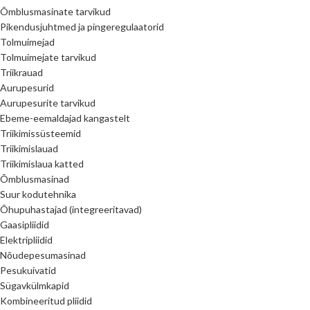
Õmblusmasinate tarvikud
Pikendusjuhtmed ja pingeregulaatorid
Tolmuimejad
Tolmuimejate tarvikud
Triikrauad
Aurupesurid
Aurupesurite tarvikud
Ebeme-eemaldajad kangastelt
Triikimissüsteemid
Triikimislauad
Triikimislaua katted
Õmblusmasinad
Suur kodutehnika
Õhupuhastajad (integreeritavad)
Gaasipliidid
Elektripliidid
Nõudepesumasinad
Pesukuivatid
Sügavkülmkapid
Kombineeritud pliidid