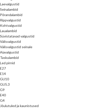
Laevalgustid
Seinalambid
Põrandalambid
Rippvalgustid
Kohtvalgustid
Laualambid
Süvistatavad valgustid
Välisvalgustid
Välisvalgustid seinale
Aiavalgustid
Taskulambid
Led pirnid
E27
E14
GU10
GU5.3
G9
E40
G4
Jõulutuled ja kaunistused