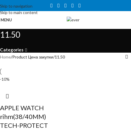
Tähelepanu! Veebisait on väljatöötamisel ning töötab ajutiselt
Skip to navigation
kataloogirežiimis. Hetkel veel tellida ei saa, kuid on võimalus tutvuda
Skip to main content
toodete ja hindadega.
MENU
11.50
Categories
Home
Product Цена закупки
11.50
-10%
APPLE WATCH
rihm(38/40MM)
TECH-PROTECT