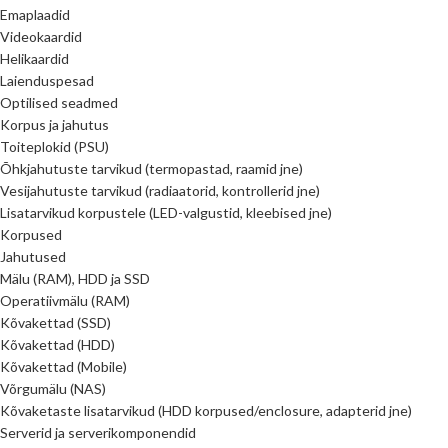
Emaplaadid
Videokaardid
Helikaardid
Laienduspesad
Optilised seadmed
Korpus ja jahutus
Toiteplokid (PSU)
Õhkjahutuste tarvikud (termopastad, raamid jne)
Vesijahutuste tarvikud (radiaatorid, kontrollerid jne)
Lisatarvikud korpustele (LED-valgustid, kleebised jne)
Korpused
Jahutused
Mälu (RAM), HDD ja SSD
Operatiivmälu (RAM)
Kõvakettad (SSD)
Kõvakettad (HDD)
Kõvakettad (Mobile)
Võrgumälu (NAS)
Kõvaketaste lisatarvikud (HDD korpused/enclosure, adapterid jne)
Serverid ja serverikomponendid