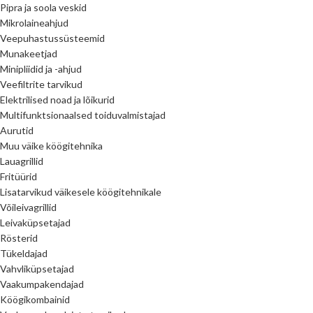
Pipra ja soola veskid
Mikrolaineahjud
Veepuhastussüsteemid
Munakeetjad
Minipliidid ja -ahjud
Veefiltrite tarvikud
Elektrilised noad ja lõikurid
Multifunktsionaalsed toiduvalmistajad
Aurutid
Muu väike köögitehnika
Lauagrillid
Fritüürid
Lisatarvikud väikesele köögitehnikale
Võileivagrillid
Leivaküpsetajad
Rösterid
Tükeldajad
Vahvliküpsetajad
Vaakumpakendajad
Köögikombainid