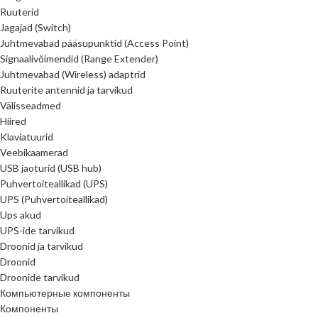
Ruuterid
Jagajad (Switch)
Juhtmevabad pääsupunktid (Access Point)
Signaalivõimendid (Range Extender)
Juhtmevabad (Wireless) adaptrid
Ruuterite antennid ja tarvikud
Välisseadmed
Hiired
Klaviatuurid
Veebikaamerad
USB jaoturid (USB hub)
Puhvertoiteallikad (UPS)
UPS (Puhvertoiteallikad)
Ups akud
UPS-ide tarvikud
Droonid ja tarvikud
Droonid
Droonide tarvikud
Компьютерные компоненты
Компоненты