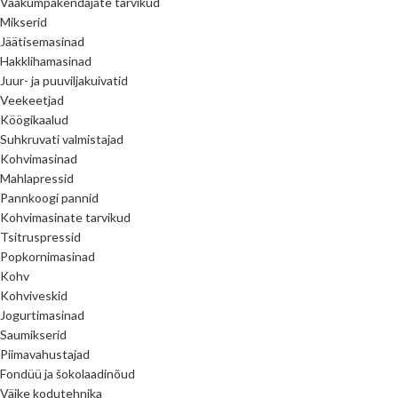
Vaakumpakendajate tarvikud
Mikserid
Jäätisemasinad
Hakklihamasinad
Juur- ja puuviljakuivatid
Veekeetjad
Köögikaalud
Suhkruvati valmistajad
Kohvimasinad
Mahlapressid
Pannkoogi pannid
Kohvimasinate tarvikud
Tsitruspressid
Popkornimasinad
Kohv
Kohviveskid
Jogurtimasinad
Saumikserid
Piimavahustajad
Fondüü ja šokolaadinõud
Väike kodutehnika