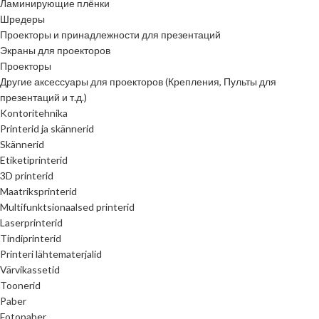
Ламинирующие плёнки
Шредеры
Проекторы и принадлежности для презентаций
Экраны для проекторов
Проекторы
Другие аксессуары для проекторов (Крепления, Пульты для
презентаций и т.д.)
Kontoritehnika
Printerid ja skännerid
Skännerid
Etiketiprinterid
3D printerid
Maatriksprinterid
Multifunktsionaalsed printerid
Laserprinterid
Tindiprinterid
Printeri lähtematerjalid
Värvikassetid
Toonerid
Paber
Fotopaber