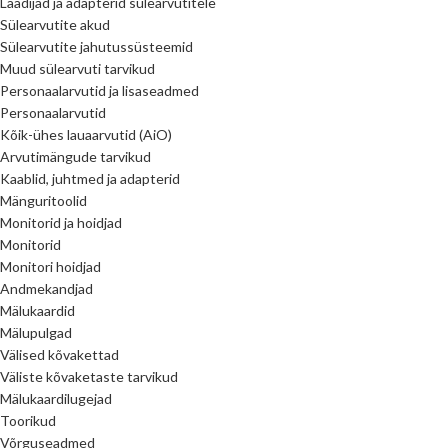
Laadijad ja adapterid sülearvutitele
Sülearvutite akud
Sülearvutite jahutussüsteemid
Muud sülearvuti tarvikud
Personaalarvutid ja lisaseadmed
Personaalarvutid
Kõik-ühes lauaarvutid (AiO)
Arvutimängude tarvikud
Kaablid, juhtmed ja adapterid
Mänguritoolid
Monitorid ja hoidjad
Monitorid
Monitori hoidjad
Andmekandjad
Mälukaardid
Mälupulgad
Välised kõvakettad
Väliste kõvaketaste tarvikud
Mälukaardilugejad
Toorikud
Võrguseadmed