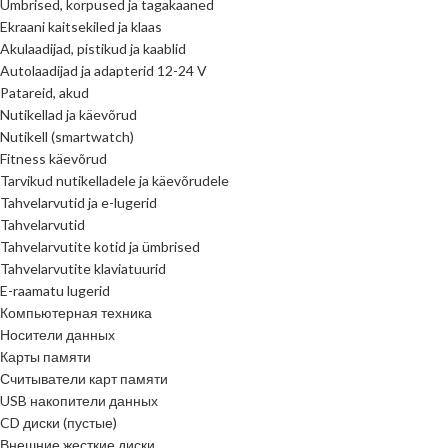
Ümbrised, korpused ja tagakaaned
Ekraani kaitsekiled ja klaas
Akulaadijad, pistikud ja kaablid
Autolaadijad ja adapterid 12-24 V
Patareid, akud
Nutikellad ja käevõrud
Nutikell (smartwatch)
Fitness käevõrud
Tarvikud nutikelladele ja käevõrudele
Tahvelarvutid ja e-lugerid
Tahvelarvutid
Tahvelarvutite kotid ja ümbrised
Tahvelarvutite klaviatuurid
E-raamatu lugerid
Компьютерная техника
Носители данных
Карты памяти
Считыватели карт памяти
USB накопители данных
CD диски (пустые)
Внешние жесткие диски