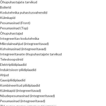
Õhupuhastajate tarvikud
Boilerid
Kodutehnika puhastusvahendid
Külmkapid
Pesumasinad (Front)
Pesumasinad (Top)
Õhupuhastajad
Integreeritav kodutehnika
Mikrolaineahjud (integreeritavad)
Kohvimasinad (integreeritavad)
Integreeritavate õhupuhastajate tarvikud
Teleskoopsiinid
Elektripliidiplaadid
Induktsioon-pliidiplaadid
Ahjud
Gaasipliidiplaadid
Kombineeritud pliidiplaadid
Külmkapid (integreeritavad)
Nõudepesumasinad (integreeritavad)
Pesumasinad (integreeritavad)