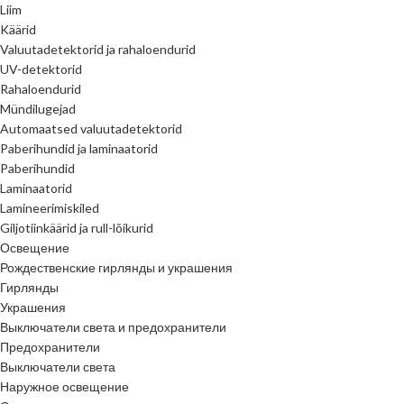
Liim
Käärid
Valuutadetektorid ja rahaloendurid
UV-detektorid
Rahaloendurid
Mündilugejad
Automaatsed valuutadetektorid
Paberihundid ja laminaatorid
Paberihundid
Laminaatorid
Lamineerimiskiled
Giljotiinkäärid ja rull-lõikurid
Освещение
Рождественские гирлянды и украшения
Гирлянды
Украшения
Выключатели света и предохранители
Предохранители
Выключатели света
Наружное освещение