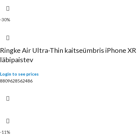
-30%
Ringke Air Ultra-Thin kaitseümbris iPhone XR
läbipaistev
Login to see prices
8809628562486
-11%