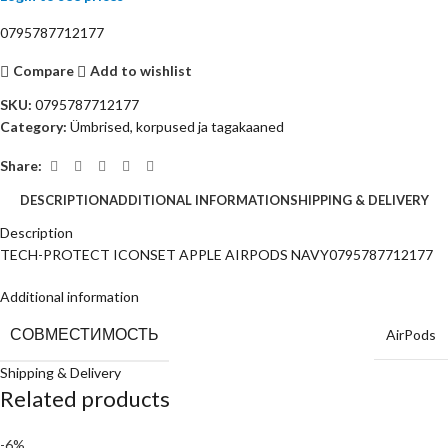
0795787712177
Compare
Add to wishlist
SKU:
0795787712177
Category:
Ümbrised, korpused ja tagakaaned
Share:
DESCRIPTION
ADDITIONAL INFORMATION
SHIPPING & DELIVERY
Description
TECH-PROTECT ICONSET APPLE AIRPODS NAVY0795787712177
Additional information
СОВМЕСТИМОСТЬ
AirPods
Shipping & Delivery
Related products
-6%