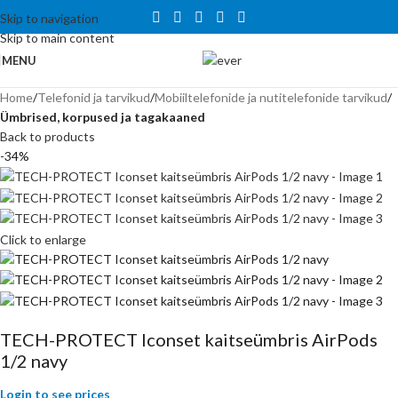
Tähelepanu! Veebisait on väljatöötamisel ning töötab ajutiselt
Skip to navigation
kataloogirežiimis. Hetkel veel tellida ei saa, kuid on võimalus tutvuda
Skip to main content
toodete ja hindadega.
MENU
Home
Telefonid ja tarvikud
Mobiiltelefonide ja nutitelefonide tarvikud
Ümbrised, korpused ja tagakaaned
Back to products
-34%
Click to enlarge
TECH-PROTECT Iconset kaitseümbris AirPods
1/2 navy
Login to see prices