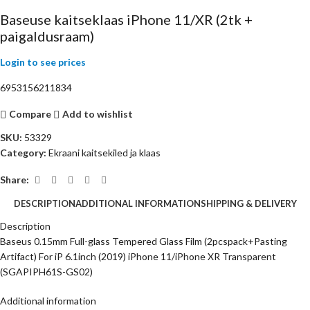
Baseuse kaitseklaas iPhone 11/XR (2tk +
paigaldusraam)
Login to see prices
6953156211834
Compare
Add to wishlist
SKU:
53329
Category:
Ekraani kaitsekiled ja klaas
Share:
DESCRIPTION
ADDITIONAL INFORMATION
SHIPPING & DELIVERY
Description
Baseus 0.15mm Full-glass Tempered Glass Film (2pcspack+Pasting
Artifact) For iP 6.1inch (2019) iPhone 11/iPhone XR Transparent
(SGAPIPH61S-GS02)
Additional information