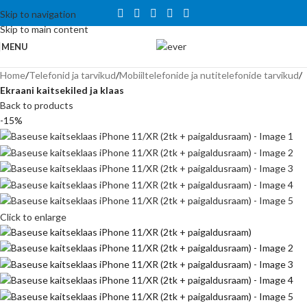
Tähelepanu! Veebisait on väljatöötamisel ning töötab ajutiselt
Skip to navigation
kataloogirežiimis. Hetkel veel tellida ei saa, kuid on võimalus tutvuda
Skip to main content
toodete ja hindadega.
MENU
Home
Telefonid ja tarvikud
Mobiiltelefonide ja nutitelefonide tarvikud
Ekraani kaitsekiled ja klaas
Back to products
-15%
Click to enlarge